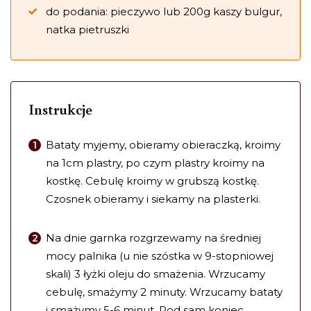
do podania: pieczywo lub 200g kaszy bulgur,
natka pietruszki
Instrukcje
Bataty myjemy, obieramy obieraczką, kroimy
na 1cm plastry, po czym plastry kroimy na
kostkę. Cebulę kroimy w grubszą kostkę.
Czosnek obieramy i siekamy na plasterki.
Na dnie garnka rozgrzewamy na średniej
mocy palnika (u nie szóstka w 9-stopniowej
skali) 3 łyżki oleju do smażenia. Wrzucamy
cebulę, smażymy 2 minuty. Wrzucamy bataty
i smażymy 5-6 minut. Pod sam koniec