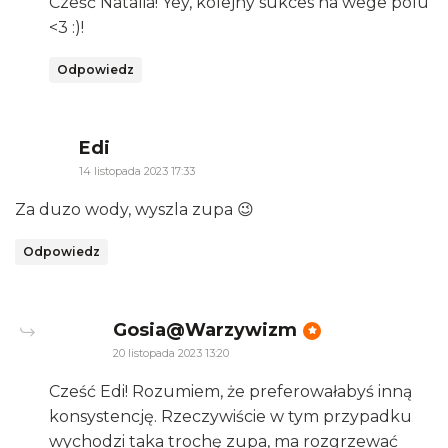
Cześć Natalia! Yey, kolejny sukces na wege polu
<3 :)!
Odpowiedz
says:
Edi
14 listopada 2023 17:33
Za duzo wody, wyszla zupa 😉
Odpowiedz
says:
Gosia@Warzywizm
20 listopada 2023 13:20
Cześć Edi! Rozumiem, że preferowałabyś inną
konsystencję. Rzeczywiście w tym przypadku
wychodzi taka trochę zupa, ma rozgrzewać