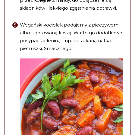
przez kolejne 2 minuy, do połączenia się
składników i lekkiego zgęstnienia potrawki.
Wegański kociołek podajemy z pieczywem
albo ugotowaną kaszą. Warto go dodatkowo
posypać zieleniną - np. posiekaną natką
pietruszki. Smacznego!