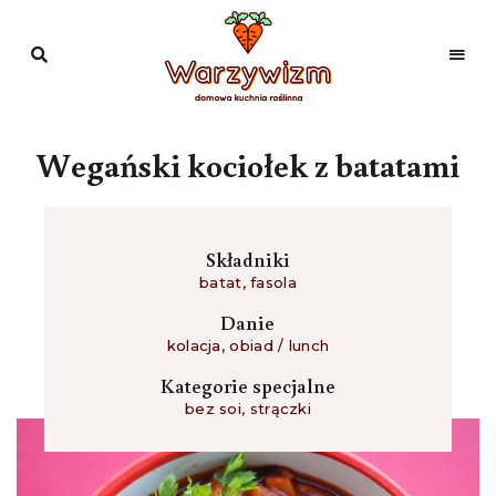
Domowa
kuchnia
Warzywizm
roślinna
Wegański kociołek z batatami
Składniki
batat
,
fasola
Danie
kolacja
,
obiad / lunch
Kategorie specjalne
bez soi
,
strączki