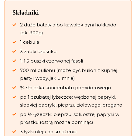
Składniki
2 duże bataty albo kawałek dyni hokkaido
(ok. 900g)
1 cebula
3 ząbki czosnku
1-1,5 puszki czerwonej fasoli
700 ml bulionu (może być bulion z kupnej
pasty i wody, jak u mnie)
¾ słoiczka koncentratu pomidorowego
po 1 czubatej łyżeczce: wędzonej papryki,
słodkiej papryki, pieprzu ziołowego, oregano
po ½ łyżeczki: pieprzu, soli, ostrej papryki w
proszku (ostrą można pominąć)
3 łyżki oleju do smażenia