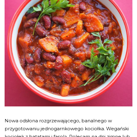
Nowa odsłona rozgrzewającego, banalnego w
przygotowaniu jednogarnkowego kociołka. Wegański
kociołek z batatami i fasolą. Polecam na dni zimne lub