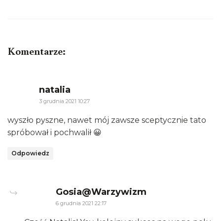
Komentarze:
says:
natalia
3 grudnia 2021 10:27
wyszło pyszne, nawet mój zawsze sceptycznie tato
spróbował i pochwalił 😀
Odpowiedz
says:
Gosia@Warzywizm
6 grudnia 2021 22:17