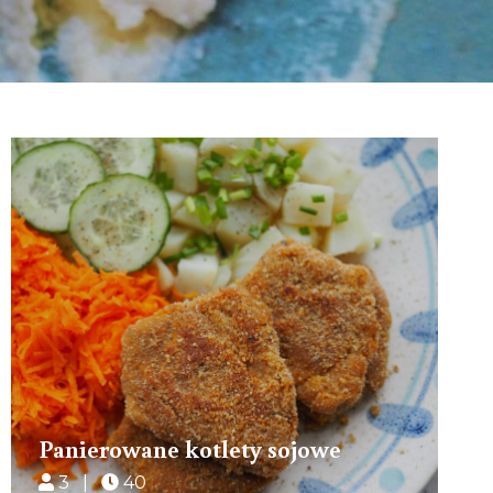
Panierowane kotlety sojowe
3 |
40