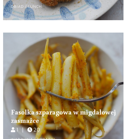
OBIAD / LUNCH
Fasolka szparagowa w migdałowej
zasmażce
1 |
20