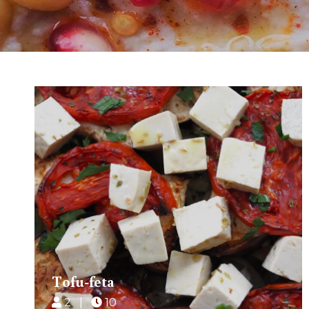
Tofu-feta
2 |
10