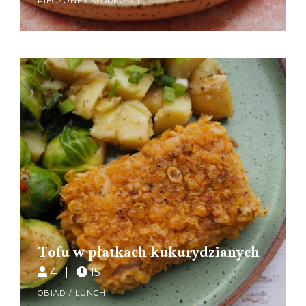
PIECZONE
/
SŁODKOŚCI
Tofu w płatkach kukurydzianych
4 |
15
OBIAD / LUNCH