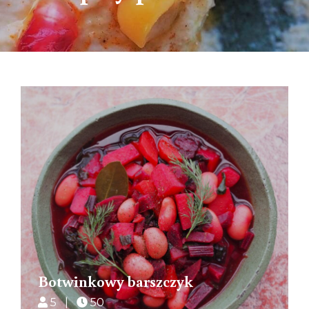
Botwinkowy barszczyk
5 |
50