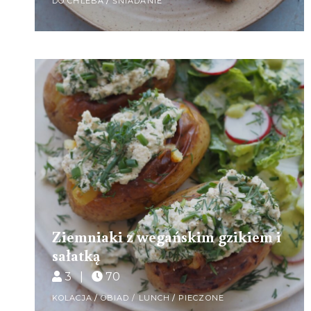
DO CHLEBA
/
ŚNIADANIE
Ziemniaki z wegańskim gzikiem i
sałatką
3 |
70
KOLACJA
/
OBIAD / LUNCH
/
PIECZONE