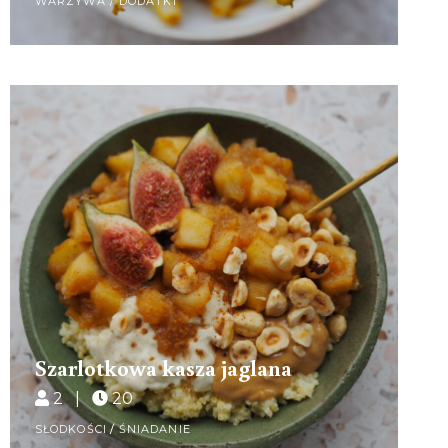
WARZYWA / DODATKI
Szarlotkowa kasza jaglana
2 |
20
SŁODKOŚCI
/
ŚNIADANIE