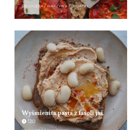
DO CHLEBA
/
WARZYWA / DODATKI
Wyśmienita pasta z fasoli jaś
120