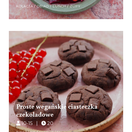
KOLACJA
/
OBIAD / LUNCH
/
ZUPY
Proste wegańskie ciasteczka
czekoladowe
10-15 |
20