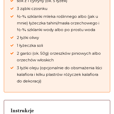
sok z 1 cytryny (ok. 5 łyżek)
3 ząbki czosnku
½-¾ szklanki mleka roślinnego albo (jak u
mnie) łyżeczka tahini/masła orzechowego i
½-¾ szklanki wody albo po prostu woda
2 łyżki oliwy
1 łyżeczka soli
2 garści (ok. 50g) orzeszków piniowych albo
orzechów włoskich
3 łyżki oleju (opcjonalnie do obsmażenia liści
kalafiora i kilku plastrów różyczek kalafiora
do dekoracji)
Instrukcje