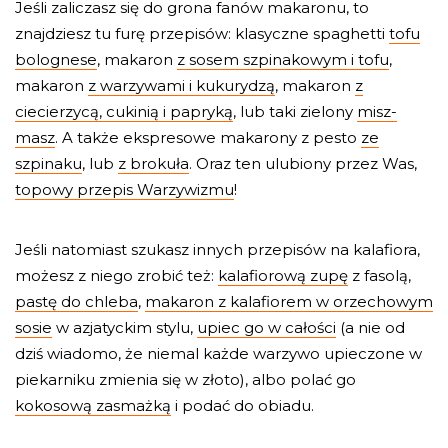
Jeśli zaliczasz się do grona fanów makaronu, to
znajdziesz tu furę przepisów: klasyczne spaghetti
tofu
bolognese
, makaron
z sosem szpinakowym i tofu
,
makaron
z warzywami i kukurydzą
, makaron
z
ciecierzycą, cukinią i papryką
, lub taki zielony
misz-
masz
. A także ekspresowe makarony z pesto
ze
szpinaku
, lub
z brokuła
. Oraz ten ulubiony przez Was,
topowy przepis Warzywizmu
!
Jeśli natomiast szukasz innych przepisów na kalafiora,
możesz z niego zrobić też:
kalafiorową zupę
z fasolą,
pastę do chleba
,
makaron z kalafiorem w orzechowym
sosie
w azjatyckim stylu,
upiec go w całości
(a nie od
dziś wiadomo, że niemal każde warzywo upieczone w
piekarniku zmienia się w złoto), albo polać go
kokosową zasmażką
i podać do obiadu.