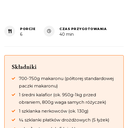
PORCJE
CZAS PRZYGOTOWANIA
6
40 min
Składniki
700-750g makaronu (półtorej standardowej
paczki makaronu)
1 średni kalafior (ok. 950g-1kg przed
obraniem, 800g waga samych różyczek)
1 szklanka nerkowców (ok. 130g)
¼ szklanki płatków drożdżowych (5 łyżek)