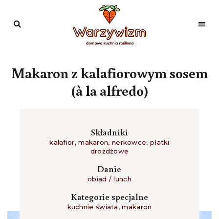
Domowa
kuchnia
Warzywizm
roślinna
Makaron z kalafiorowym sosem
(à la alfredo)
Składniki
kalafior
,
makaron
,
nerkowce
,
płatki
drożdżowe
Danie
obiad / lunch
Kategorie specjalne
kuchnie świata
,
makaron