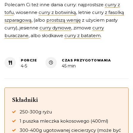
Polecam Ci też inne dania curry: najprostsze
curry z
tofu
, wiosenne
curry z botwinką
, letnie curry
z fasolką
szparagową
, (albo
prostszą wersję
z użyciem pasty
curry), jesienne
curry dyniowe
, zimowe
curry
buraczane
, albo słodkawe
curry z batatem
.
PORCJE
CZAS PRZYGOTOWANIA
4-5
45 min
Składniki
250-300g ryżu
1 puszka mleczka kokosowego (400ml)
300-400g ugotowanej ciecierzycy (może być