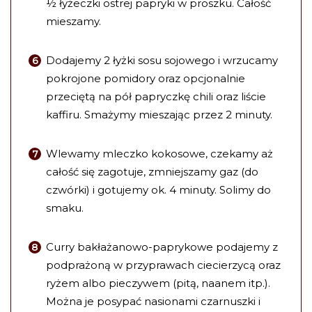
½ łyżeczki ostrej papryki w proszku. Całość
mieszamy.
Dodajemy 2 łyżki sosu sojowego i wrzucamy
pokrojone pomidory oraz opcjonalnie
przeciętą na pół papryczkę chili oraz liście
kaffiru. Smażymy mieszając przez 2 minuty.
Wlewamy mleczko kokosowe, czekamy aż
całość się zagotuje, zmniejszamy gaz (do
czwórki) i gotujemy ok. 4 minuty. Solimy do
smaku.
Curry bakłażanowo-paprykowe podajemy z
podprażoną w przyprawach ciecierzycą oraz
ryżem albo pieczywem (pitą, naanem itp.).
Można je posypać nasionami czarnuszki i