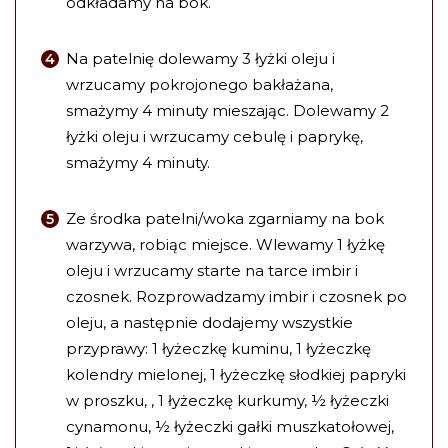
odkładamy na bok.
Na patelnię dolewamy 3 łyżki oleju i
wrzucamy pokrojonego bakłażana,
smażymy 4 minuty mieszając. Dolewamy 2
łyżki oleju i wrzucamy cebulę i paprykę,
smażymy 4 minuty.
Ze środka patelni/woka zgarniamy na bok
warzywa, robiąc miejsce. Wlewamy 1 łyżkę
oleju i wrzucamy starte na tarce imbir i
czosnek. Rozprowadzamy imbir i czosnek po
oleju, a następnie dodajemy wszystkie
przyprawy: 1 łyżeczkę kuminu, 1 łyżeczkę
kolendry mielonej, 1 łyżeczkę słodkiej papryki
w proszku, , 1 łyżeczkę kurkumy, ½ łyżeczki
cynamonu, ½ łyżeczki gałki muszkatołowej,