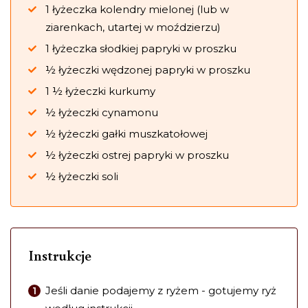
1 łyżeczka kolendry mielonej (lub w
ziarenkach, utartej w moździerzu)
1 łyżeczka słodkiej papryki w proszku
½ łyżeczki wędzonej papryki w proszku
1 ½ łyżeczki kurkumy
½ łyżeczki cynamonu
½ łyżeczki gałki muszkatołowej
½ łyżeczki ostrej papryki w proszku
½ łyżeczki soli
Instrukcje
Jeśli danie podajemy z ryżem - gotujemy ryż