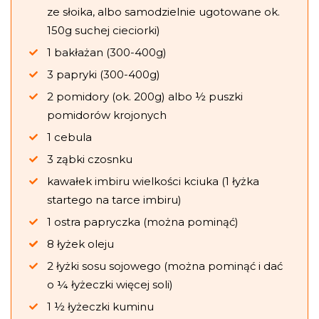
ze słoika, albo samodzielnie ugotowane ok.
150g suchej cieciorki)
1 bakłażan (300-400g)
3 papryki (300-400g)
2 pomidory (ok. 200g) albo ½ puszki
pomidorów krojonych
1 cebula
3 ząbki czosnku
kawałek imbiru wielkości kciuka (1 łyżka
startego na tarce imbiru)
1 ostra papryczka (można pominąć)
8 łyżek oleju
2 łyżki sosu sojowego (można pominąć i dać
o ¼ łyżeczki więcej soli)
1 ½ łyżeczki kuminu