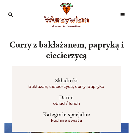
Domowa
kuchnia
Warzywizm
roślinna
Curry z bakłażanem, papryką i
ciecierzycą
Składniki
bakłażan
,
ciecierzyca
,
curry
,
papryka
Danie
obiad / lunch
Kategorie specjalne
kuchnie świata