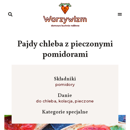
Domowa
kuchnia
Warzywizm
roślinna
Pajdy chleba z pieczonymi
pomidorami
Składniki
pomidory
Danie
do chleba
,
kolacja
,
pieczone
Kategorie specjalne