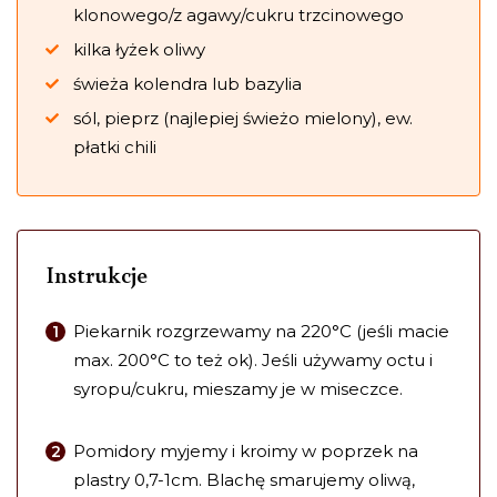
klonowego/z agawy/cukru trzcinowego
kilka łyżek oliwy
świeża kolendra lub bazylia
sól, pieprz (najlepiej świeżo mielony), ew.
płatki chili
Instrukcje
Piekarnik rozgrzewamy na 220°C (jeśli macie
max. 200°C to też ok). Jeśli używamy octu i
syropu/cukru, mieszamy je w miseczce.
Pomidory myjemy i kroimy w poprzek na
plastry 0,7-1cm. Blachę smarujemy oliwą,