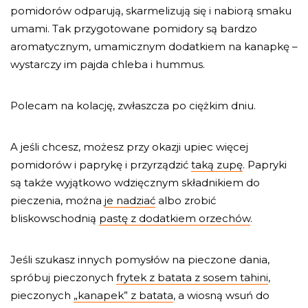
pomidorów odparują, skarmelizują się i nabiorą smaku
umami. Tak przygotowane pomidory są bardzo
aromatycznym, umamicznym dodatkiem na kanapkę –
wystarczy im pajda chleba i hummus.
Polecam na kolację, zwłaszcza po ciężkim dniu.
A jeśli chcesz, możesz przy okazji upiec więcej
pomidorów i paprykę i przyrządzić
taką zupę
. Papryki
są także wyjątkowo wdzięcznym składnikiem do
pieczenia, można
je nadziać
albo zrobić
bliskowschodnią
pastę z dodatkiem orzechów
.
Jeśli szukasz innych pomysłów na pieczone dania,
spróbuj pieczonych
frytek z batata z sosem tahini
,
pieczonych
„kanapek” z batata
, a wiosną wsuń do