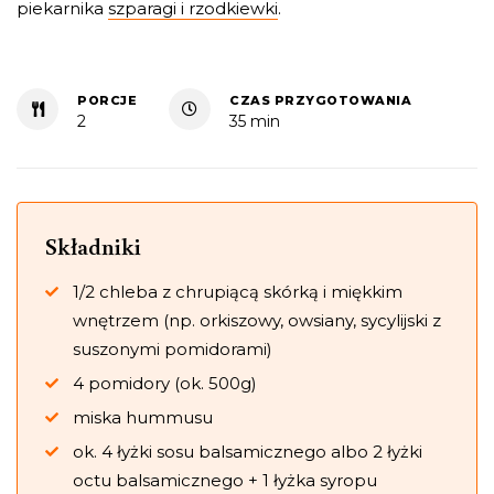
piekarnika
szparagi i rzodkiewki
.
PORCJE
CZAS PRZYGOTOWANIA
2
35 min
Składniki
1/2 chleba z chrupiącą skórką i miękkim
wnętrzem (np. orkiszowy, owsiany, sycylijski z
suszonymi pomidorami)
4 pomidory (ok. 500g)
miska hummusu
ok. 4 łyżki sosu balsamicznego albo 2 łyżki
octu balsamicznego + 1 łyżka syropu