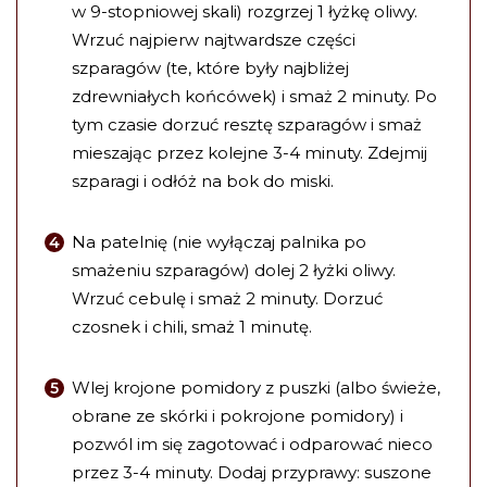
w 9-stopniowej skali) rozgrzej 1 łyżkę oliwy.
Wrzuć najpierw najtwardsze części
szparagów (te, które były najbliżej
zdrewniałych końcówek) i smaż 2 minuty. Po
tym czasie dorzuć resztę szparagów i smaż
mieszając przez kolejne 3-4 minuty. Zdejmij
szparagi i odłóż na bok do miski.
Na patelnię (nie wyłączaj palnika po
smażeniu szparagów) dolej 2 łyżki oliwy.
Wrzuć cebulę i smaż 2 minuty. Dorzuć
czosnek i chili, smaż 1 minutę.
Wlej krojone pomidory z puszki (albo świeże,
obrane ze skórki i pokrojone pomidory) i
pozwól im się zagotować i odparować nieco
przez 3-4 minuty. Dodaj przyprawy: suszone