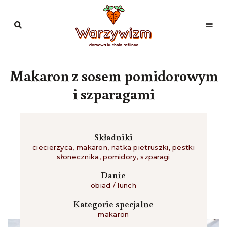
Domowa
kuchnia
Warzywizm
roślinna
Makaron z sosem pomidorowym
i szparagami
Składniki
ciecierzyca
,
makaron
,
natka pietruszki
,
pestki
słonecznika
,
pomidory
,
szparagi
Danie
obiad / lunch
Kategorie specjalne
makaron