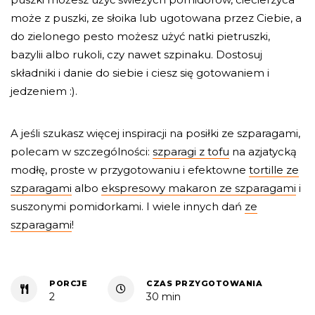
może z puszki, ze słoika lub ugotowana przez Ciebie, a
do zielonego pesto możesz użyć natki pietruszki,
bazylii albo rukoli, czy nawet szpinaku. Dostosuj
składniki i danie do siebie i ciesz się gotowaniem i
jedzeniem :).
A jeśli szukasz więcej inspiracji na posiłki ze szparagami,
polecam w szczególności:
szparagi z tofu
na azjatycką
modłę, proste w przygotowaniu i efektowne
tortille ze
szparagami
albo
ekspresowy makaron ze szparagami
i
suszonymi pomidorkami. I wiele innych dań
ze
szparagami
!
PORCJE
CZAS PRZYGOTOWANIA
2
30 min