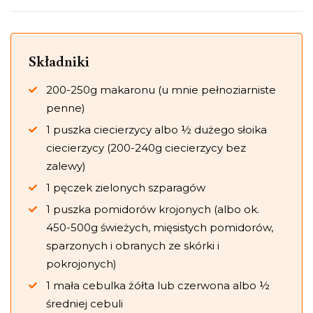
Składniki
200-250g makaronu (u mnie pełnoziarniste
penne)
1 puszka ciecierzycy albo ½ dużego słoika
ciecierzycy (200-240g ciecierzycy bez
zalewy)
1 pęczek zielonych szparagów
1 puszka pomidorów krojonych (albo ok.
450-500g świeżych, mięsistych pomidorów,
sparzonych i obranych ze skórki i
pokrojonych)
1 mała cebulka żółta lub czerwona albo ½
średniej cebuli