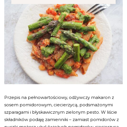
Przepis na pełnowartościowy, odżywczy makaron z
sosem pomidorowym, ciecierzycą, podsmażonymi
szparagami i błyskawicznym zielonym pesto. W liście
składników podaję zamienniki – zamiast pomidorów z
puszki możesz użyć świeżych pomidorów, ciecierzyca