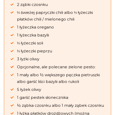
2 ząbki czosnku
⅓ świeżej papryczki chili albo ⅓ łyżeczki
płatków chili / mielonego chili
1 łyżeczka oregano
1 łyżeczka bazylii
⅓ łyżeczki soli
⅓ łyżeczki pieprzu
3 łyżki oliwy
Opcjonalne, ale polecane zielone pesto:
1 mały albo ½ większego pęczka pietruszki
albo garść liści bazylii albo rukoli
5 łyżek oliwy
1 garść pestek słonecznika
½ ząbka czosnku albo 1 mały ząbek czosnku
1 łyżka płatków drożdżowych (można