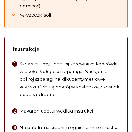
pominąć)
¼ łyżeczki soli
Instrukcje
Szparagi umyj i odetnij zdrewniałe końcówki
w około ⅓ długości szparaga. Następnie
pokrój szparagi na kilkucentymetrowe
kawałki. Cebulę pokrój w kosteczkę, czosnek
posiekaj drobno.
Makaron ugotuj według instrukcji.
Na patelni na średnim ogniu (u mnie szóstka