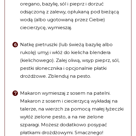
oregano, bazylię, sól i pieprz i dorzuć
odsączoną z zalewy, opłukaną pod bieżącą
wodą (albo ugotowaną przez Ciebie)
ciecierzycę, wymieszaj.
Natkę pietruszki (lub świeżą bazylię albo
rukolę) umyj i włóż do kielicha blendera
(kielichowego). Zalej oliwą, wsyp pieprz, sól,
pestki słonecznika i opcjonalnie płatki
drożdżowe. Zblenduj na pesto.
Makaron wymieszaj z sosem na patelni.
Makaron z sosem i ciecierzycą wykładaj na
talerze, na wierzch za pomocą małej łyżeczki
wyłóż zielone pesto, a na nie zielone
szparagi. Możesz dodatkowo posypać
płatkami drożdżowymi. Smacznego!