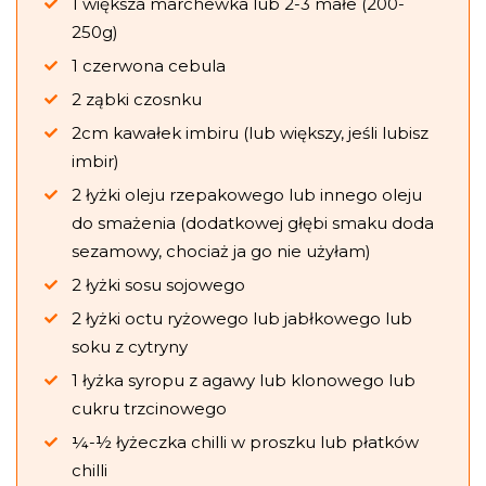
1 większa marchewka lub 2-3 małe (200-
250g)
1 czerwona cebula
2 ząbki czosnku
2cm kawałek imbiru (lub większy, jeśli lubisz
imbir)
2 łyżki oleju rzepakowego lub innego oleju
do smażenia (dodatkowej głębi smaku doda
sezamowy, chociaż ja go nie użyłam)
2 łyżki sosu sojowego
2 łyżki octu ryżowego lub jabłkowego lub
soku z cytryny
1 łyżka syropu z agawy lub klonowego lub
cukru trzcinowego
¼-½ łyżeczka chilli w proszku lub płatków
chilli