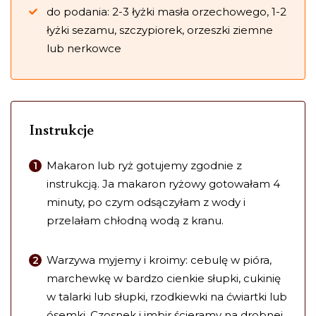
do podania: 2-3 łyżki masła orzechowego, 1-2
łyżki sezamu, szczypiorek, orzeszki ziemne
lub nerkowce
Instrukcje
Makaron lub ryż gotujemy zgodnie z
instrukcją. Ja makaron ryżowy gotowałam 4
minuty, po czym odsączyłam z wody i
przelałam chłodną wodą z kranu.
Warzywa myjemy i kroimy: cebulę w pióra,
marchewkę w bardzo cienkie słupki, cukinię
w talarki lub słupki, rzodkiewki na ćwiartki lub
ósemki. Czosnek i imbir ścieramy na drobnej