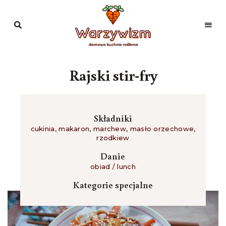
Domowa
kuchnia
Warzywizm
roślinna
Rajski stir-fry
Składniki
cukinia
,
makaron
,
marchew
,
masło orzechowe
,
rzodkiew
Danie
obiad / lunch
Kategorie specjalne