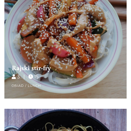
Rajski stir-fry
3 |
15
OBIAD / LUNCH