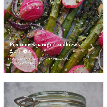
Pieczone szparagi i rzodkiewki
2 |
35
KOLACJA
/
OBIAD / LUNCH
/
PIECZONE
/
WARZYWA / DODATKI