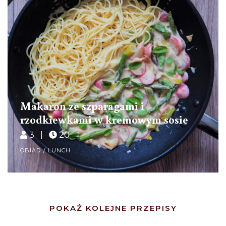
Makaron ze szparagami i
rzodkiewkami w kremowym sosie
3 |
20
OBIAD / LUNCH
Posts
POKAŻ KOLEJNE PRZEPISY
Navigation