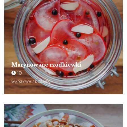
Marynowane rzodkiewki
10
WARZYWA / DODATKI