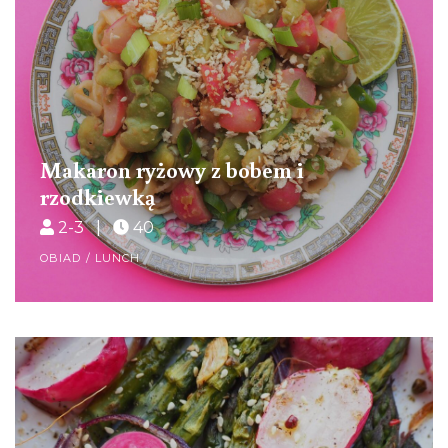
Makaron ryżowy z bobem i
rzodkiewką
2-3 |
40
OBIAD / LUNCH