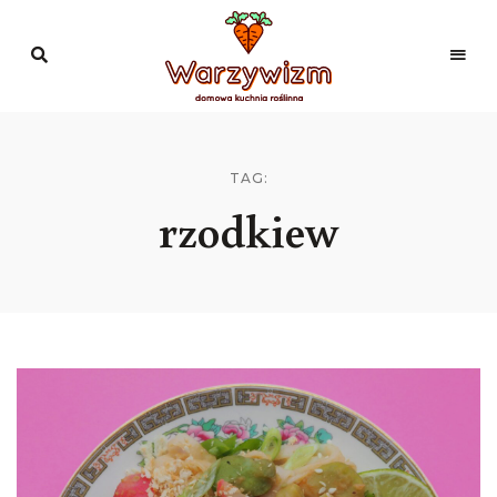
Domowa
kuchnia
Warzywizm
roślinna
TAG:
rzodkiew