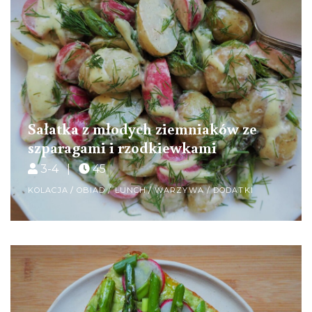
Sałatka z młodych ziemniaków ze
szparagami i rzodkiewkami
3-4 |
45
KOLACJA
/
OBIAD / LUNCH
/
WARZYWA / DODATKI