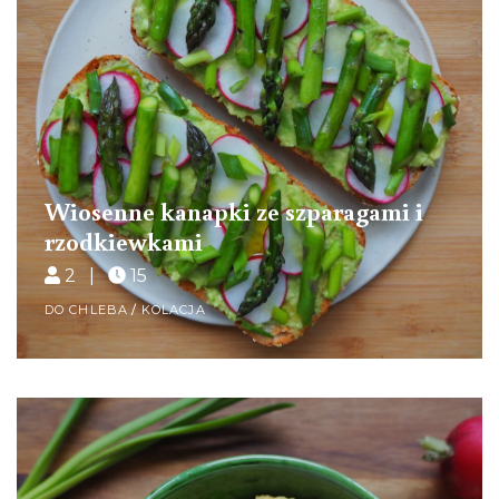
Wiosenne kanapki ze szparagami i
rzodkiewkami
2 |
15
DO CHLEBA
/
KOLACJA