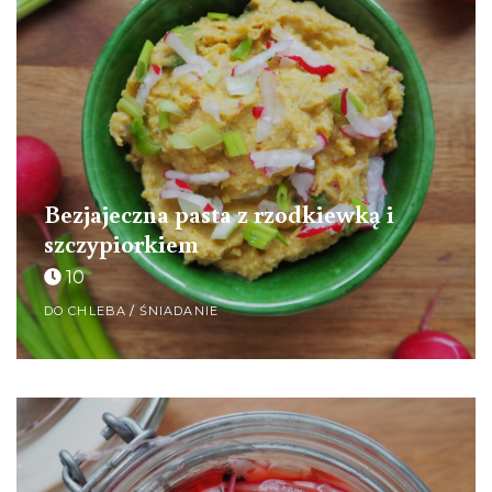
Bezjajeczna pasta z rzodkiewką i
szczypiorkiem
10
DO CHLEBA
/
ŚNIADANIE