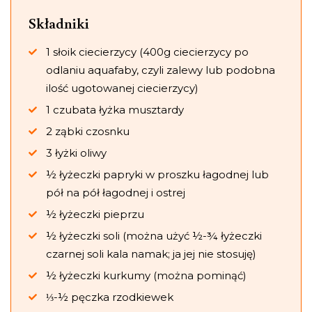
Składniki
1 słoik ciecierzycy (400g ciecierzycy po
odlaniu aquafaby, czyli zalewy lub podobna
ilość ugotowanej ciecierzycy)
1 czubata łyżka musztardy
2 ząbki czosnku
3 łyżki oliwy
½ łyżeczki papryki w proszku łagodnej lub
pół na pół łagodnej i ostrej
½ łyżeczki pieprzu
½ łyżeczki soli (można użyć ½-¾ łyżeczki
czarnej soli kala namak; ja jej nie stosuję)
½ łyżeczki kurkumy (można pominąć)
⅓-½ pęczka rzodkiewek