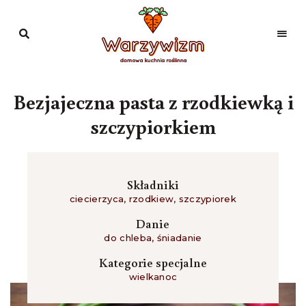
Domowa
kuchnia
Warzywizm
roślinna
Bezjajeczna pasta z rzodkiewką i
szczypiorkiem
Składniki
ciecierzyca
,
rzodkiew
,
szczypiorek
Danie
do chleba
,
śniadanie
Kategorie specjalne
wielkanoc