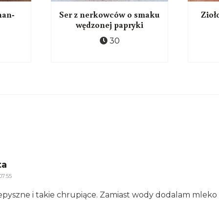
nan-
Ser z nerkowców o smaku
Zioł
wędzonej papryki
30
says:
ta
07:55
epyszne i takie chrupiące. Zamiast wody dodalam mleko 