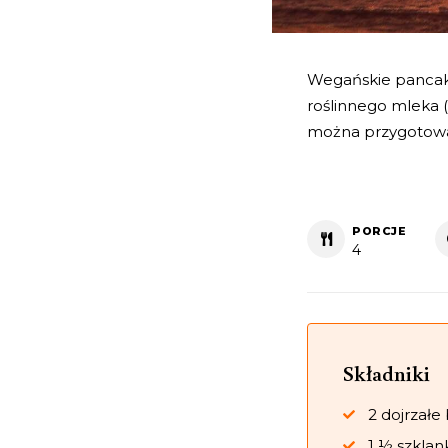
Wegańskie pancake
roślinnego mleka 
można przygotować
PORCJE
4
Składniki
2 dojrzałe
1 ½ szklan