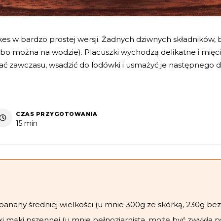
s w bardzo prostej wersji. Żadnych dziwnych składników,
(bo można na wodzie). Placuszki wychodzą delikatne i mięci
 zawczasu, wsadzić do lodówki i usmażyć je następnego d
CZAS PRZYGOTOWANIA
15 min
 banany średniej wielkości (u mnie 300g ze skórką, 230g bez
ki mąki pszennej (u mnie pełnoziarnista, może być zwykła 