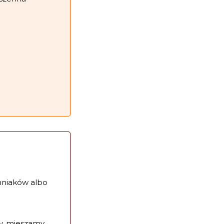
mniaków albo
y, mieszamy.