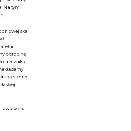
a. Na tym
e.
pniowej skali,
od
atelni
my odrobinę
em ręcznika
) nakładamy
drugą stronę
łaskiej
i owocami.