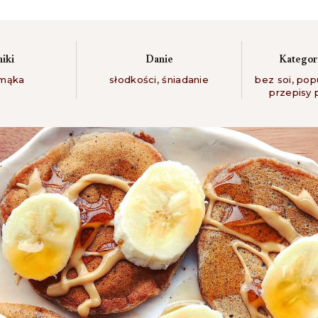
niki
Danie
Kategori
mąka
słodkości
,
śniadanie
bez soi
,
pop
przepisy