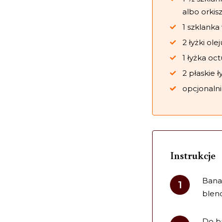
albo orkis
1 szklanka
2 łyżki olej
1 łyżka oc
2 płaskie 
opcjonalni
Instrukcje
Bana
blen
Do ba