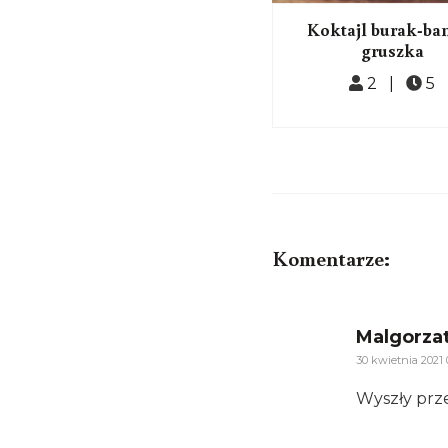
Prezentowa tabliczka
Koktajl burak-ba
czekolady
gruszka
2-3 |
30
2 |
5
Komentarze:
Malgorza
30 kwietnia 2021 
Wyszły prz