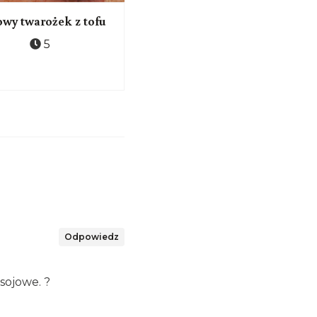
owy twarożek z tofu
Szakszuka z tofucznicą
5
2 |
25
Odpowiedz
sojowe. ?