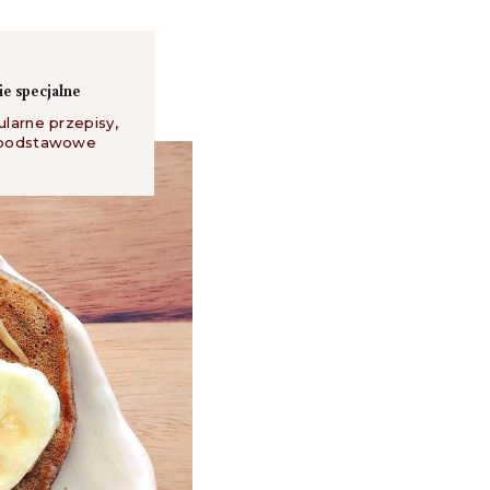
e specjalne
ularne przepisy
,
 podstawowe