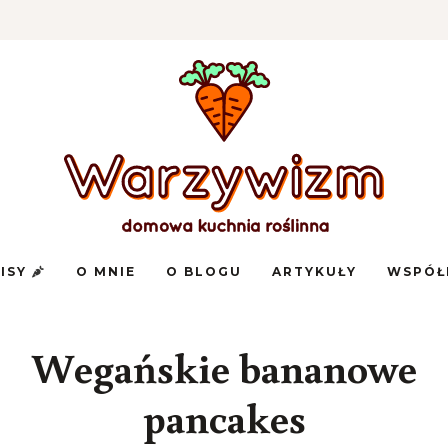
Domowa
Warzywizm
kuchnia
PISY
O MNIE
O BLOGU
ARTYKUŁY
WSPÓŁ
roślinna
Wegańskie bananowe
pancakes