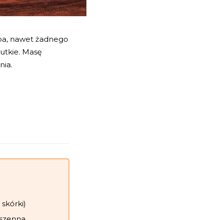
 ba, nawet żadnego
utkie. Masę
nia.
 skórki)
pszenna