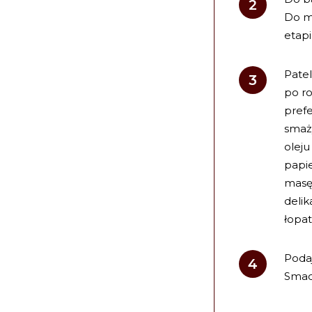
Do m
etap
Patel
po ro
pref
smaż
olej
papie
masę
delik
łopat
Poda
Smac