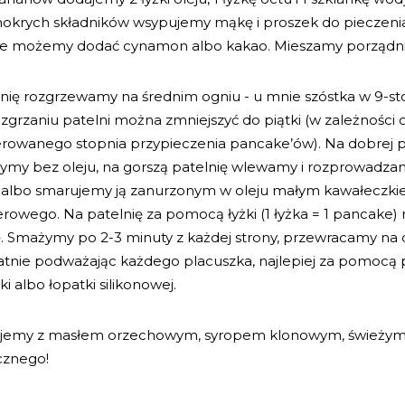
okrych składników wsypujemy mąkę i proszek do pieczeni
ie możemy dodać cynamon albo kakao. Mieszamy porządni
nię rozgrzewamy na średnim ogniu - u mnie szóstka w 9-sto
zgrzaniu patelni można zmniejszyć do piątki (w zależności 
erowanego stopnia przypieczenia pancake’ów). Na dobrej p
ymy bez oleju, na gorszą patelnię wlewamy i rozprowadza
u albo smarujemy ją zanurzonym w oleju małym kawałeczki
rowego. Na patelnię za pomocą łyżki (1 łyżka = 1 pancake
. Smażymy po 2-3 minuty z każdej strony, przewracamy na 
atnie podważając każdego placuszka, najlepiej za pomocą p
ki albo łopatki silikonowej.
jemy z masłem orzechowym, syropem klonowym, świeżym
znego!