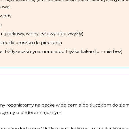
zowa)
 wody
u
tu (jabłkowy, winny, ryżowy albo zwykły)
łyżeczki proszku do pieczenia
e: 1-2 łyżeczki cynamonu albo 1 łyżka kakao (u mnie bez)
ny rozgniatamy na paćkę widelcem albo tłuczkiem do zie
dujemy blenderem ręcznym.
nanów dodajemy 2 łyżki oleju, 1 łyżkę octu i 1 szklankę wod