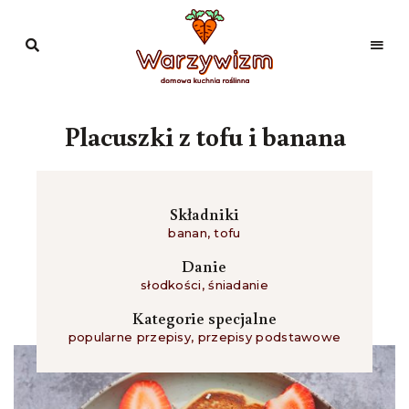
Domowa
kuchnia
Warzywizm
roślinna
Placuszki z tofu i banana
Składniki
banan
,
tofu
Danie
słodkości
,
śniadanie
Kategorie specjalne
popularne przepisy
,
przepisy podstawowe