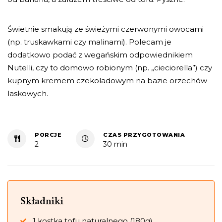
Świetnie smakują ze świeżymi czerwonymi owocami
(np. truskawkami czy malinami). Polecam je
dodatkowo podać z wegańskim odpowiednikiem
Nutelli, czy to domowo robionym (np. „cieciorella”) czy
kupnym kremem czekoladowym na bazie orzechów
laskowych.
PORCJE
CZAS PRZYGOTOWANIA
2
30 min
Składniki
1 kostka tofu naturalnego (180g)