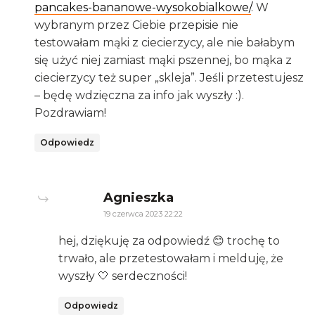
pancakes-bananowe-wysokobialkowe/
. W
wybranym przez Ciebie przepisie nie
testowałam mąki z ciecierzycy, ale nie bałabym
się użyć niej zamiast mąki pszennej, bo mąka z
ciecierzycy też super „skleja”. Jeśli przetestujesz
– będę wdzięczna za info jak wyszły :).
Pozdrawiam!
Odpowiedz
says:
Agnieszka
19 czerwca 2023 22:22
hej, dziękuję za odpowiedź 😊 trochę to
trwało, ale przetestowałam i melduję, że
wyszły 🤍 serdeczności!
Odpowiedz