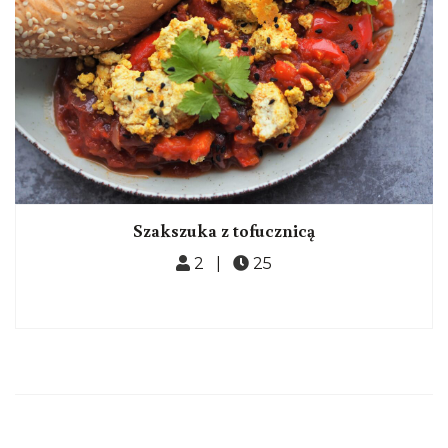
Szakszuka z tofucznicą
2 |
25