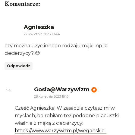
Komentarze:
says:
Agnieszka
27 kwietnia 2023 10:44
czy można użyć innego rodzaju mąki, np. z
ciecierzycy? 😊
Odpowiedz
says:
Gosia@Warzywizm
28 kwietnia 2023 16:10
Cześć Agnieszka! W zasadzie czytasz mi w
myślach, bo robiłam też podobne placuszki
właśnie z mąką z ciecierzycy:
https://www.warzywizm.pl/weganskie-