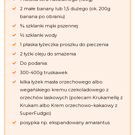
2 małe banany lub 1,5 dużego (ok. 200g
banana po obraniu)
¾ szklanki mąki pszennej
½ szklanki wody
1 płaska łyżeczka proszku do pieczenia
2 łyżki oleju do smażenia
Do podania:
300-400g truskawek
kilka łyżek masła orzechowego albo
wegańskiego kremu czekoladowego z
orzechów laskowych (polecam Krukamellę z
Krukam albo Krem orzechowo–kakaowy z
SuperFudgio)
posypka np. ekspandowany amarantus