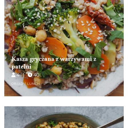
Kasza gryczana z warzywami z
patelni
4 |
40
OBIAD / LUNCH