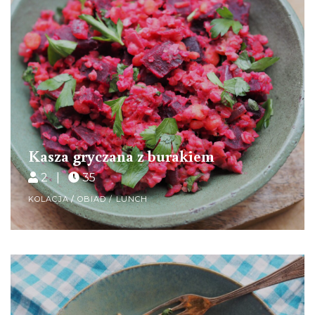
Kasza gryczana z burakiem
2 |
35
KOLACJA
/
OBIAD / LUNCH