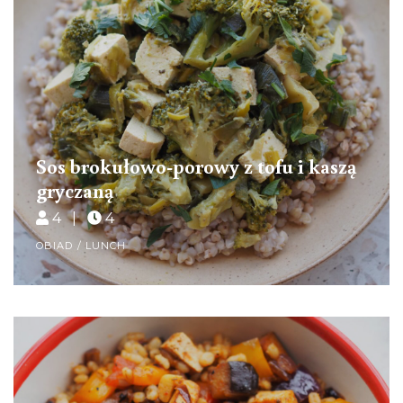
Sos brokułowo-porowy z tofu i kaszą
gryczaną
4 |
4
OBIAD / LUNCH