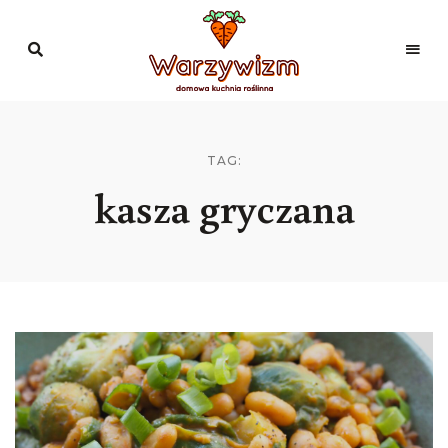
Domowa
kuchnia
Warzywizm
roślinna
TAG:
kasza gryczana