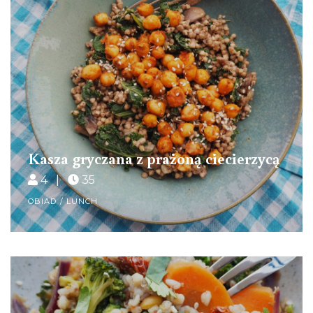
Kasza gryczana z prażoną ciecierzycą
4 |
35
OBIAD / LUNCH