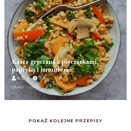
Kasza gryczana z pieczarkami,
papryką i jarmużem
4-5 |
30
OBIAD / LUNCH
Posts
POKAŻ KOLEJNE PRZEPISY
Navigation