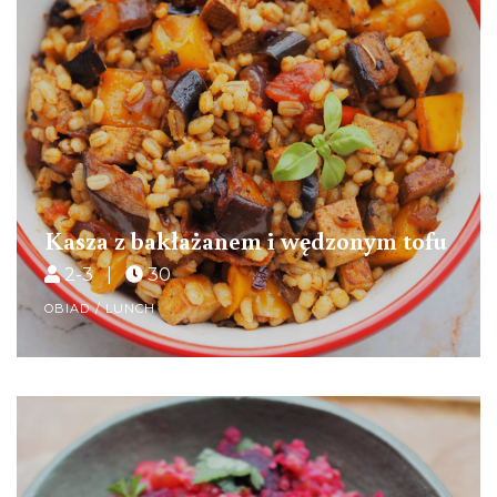
Kasza z bakłażanem i wędzonym tofu
2-3 |
30
OBIAD / LUNCH