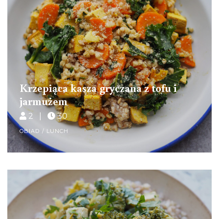
Krzepiąca kasza gryczana z tofu i
jarmużem
2 |
30
OBIAD / LUNCH