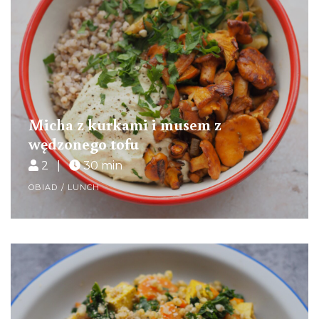
Micha z kurkami i musem z
wędzonego tofu
2 |
30 min
OBIAD / LUNCH