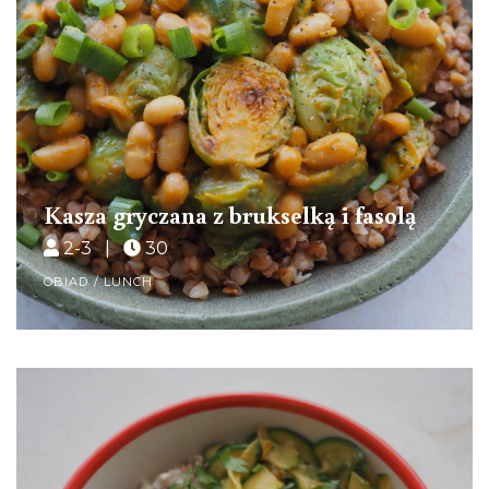
Kasza gryczana z brukselką i fasolą
2-3 |
30
OBIAD / LUNCH