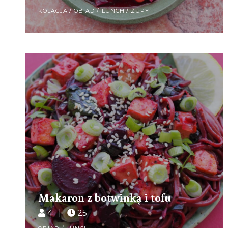
KOLACJA
/
OBIAD / LUNCH
/
ZUPY
Makaron z botwinką i tofu
4 |
25