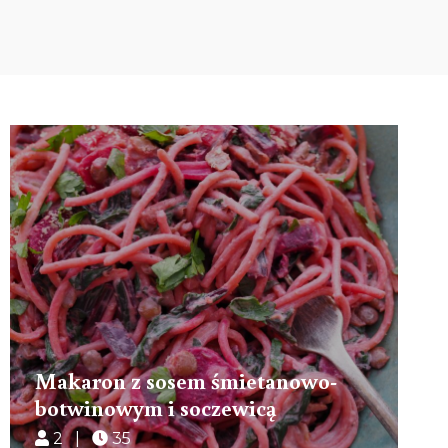
Makaron z sosem śmietanowo-
botwinowym i soczewicą
2 |
35