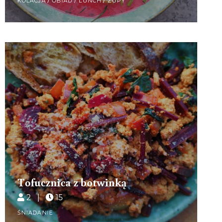
KOLACJA
/
OBIAD / LUNCH
/
ZUPY
Tofucznica z botwinką
2 |
15
ŚNIADANIE