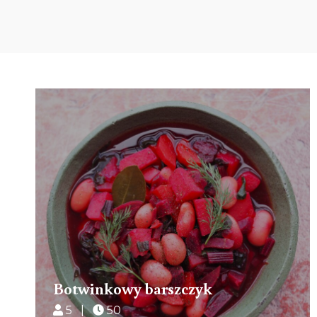
Botwinkowy barszczyk
5 |
50