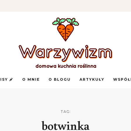
Domowa
Warzywizm
kuchnia
PISY
O MNIE
O BLOGU
ARTYKUŁY
WSPÓŁ
roślinna
TAG:
botwinka