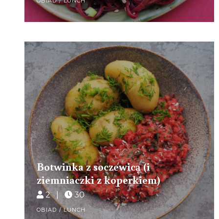
OBIAD / LUNCH
Botwinka z soczewicą (i
ziemniaczki z koperkiem)
2 |
30
OBIAD / LUNCH