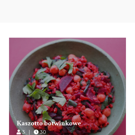
Kaszotto botwinkowe
3 |
30