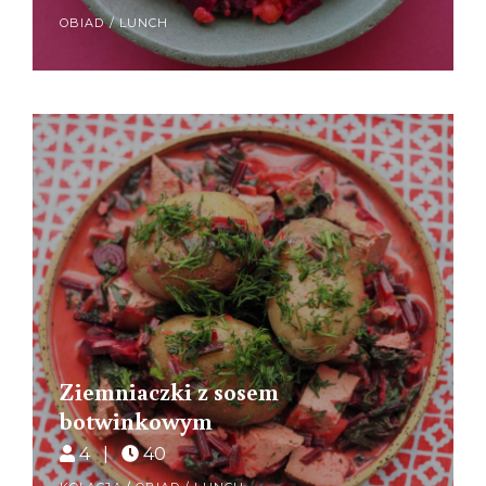
OBIAD / LUNCH
Ziemniaczki z sosem
botwinkowym
4 |
40