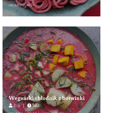
OBIAD / LUNCH
Wegański chłodnik z botwinki
2-3 |
140