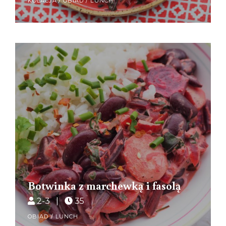
KOLACJA
/
OBIAD / LUNCH
Botwinka z marchewką i fasolą
2-3 |
35
OBIAD / LUNCH