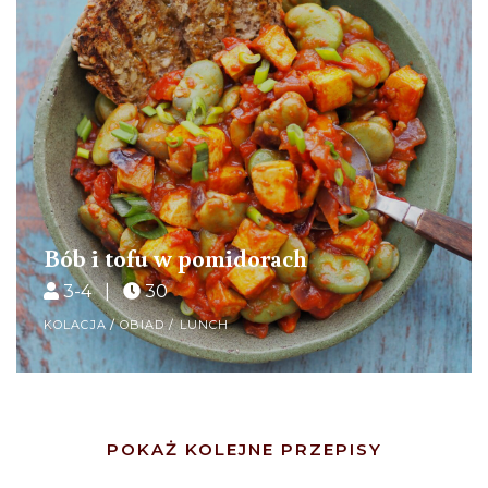
Bób i tofu w pomidorach
3-4 |
30
KOLACJA
/
OBIAD / LUNCH
Posts
POKAŻ KOLEJNE PRZEPISY
Navigation