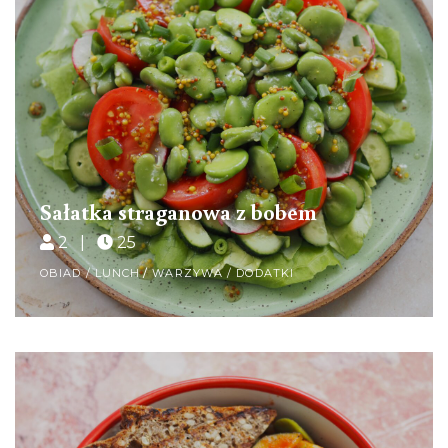
Sałatka straganowa z bobem
2 |
25
OBIAD / LUNCH
/
WARZYWA / DODATKI