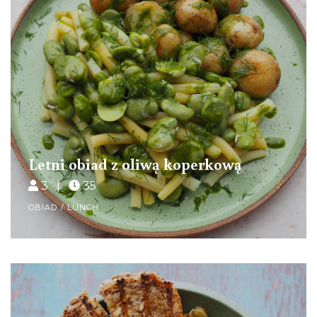
Letni obiad z oliwą koperkową
3 |
35
OBIAD / LUNCH