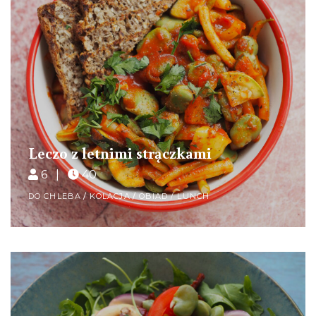
Leczo z letnimi strączkami
6 |
40
DO CHLEBA
/
KOLACJA
/
OBIAD / LUNCH