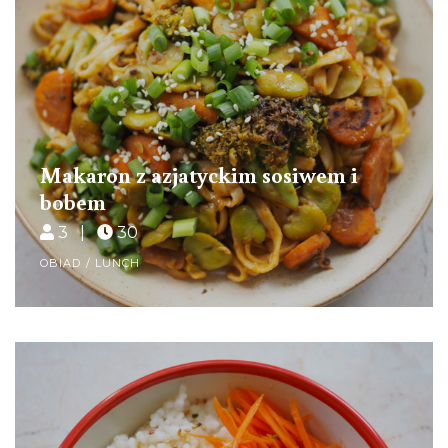
Makaron z azjatyckim sosiwem i
bobem
3 |
30
OBIAD / LUNCH