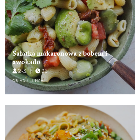
Sałatka makaronowa z bobem i
awokado
2-3 |
25
OBIAD / LUNCH