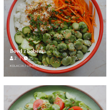
Bowl z bobem
2 |
25
KOLACJA
/
OBIAD / LUNCH