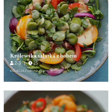
Królewska sałatka z bobem
2-3 |
25
KOLACJA
/
OBIAD / LUNCH