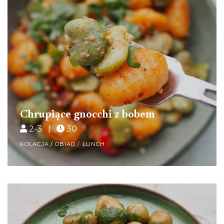
Chrupiące gnocchi z bobem
2-3 |
30
KOLACJA
/
OBIAD / LUNCH