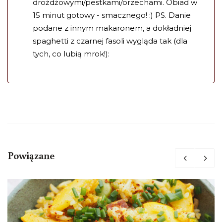
drożdżowymi/pestkami/orzechami. Obiad w
15 minut gotowy - smacznego! :) PS. Danie
podane z innym makaronem, a dokładniej
spaghetti z czarnej fasoli wygląda tak (dla
tych, co lubią mrok!):
Powiązane