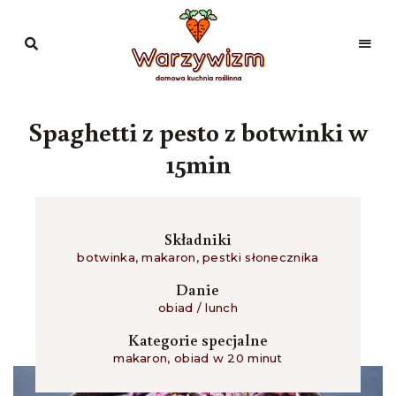
Domowa
kuchnia
Warzywizm
roślinna
Spaghetti z pesto z botwinki w
15min
Składniki
botwinka
,
makaron
,
pestki słonecznika
Danie
obiad / lunch
Kategorie specjalne
makaron
,
obiad w 20 minut