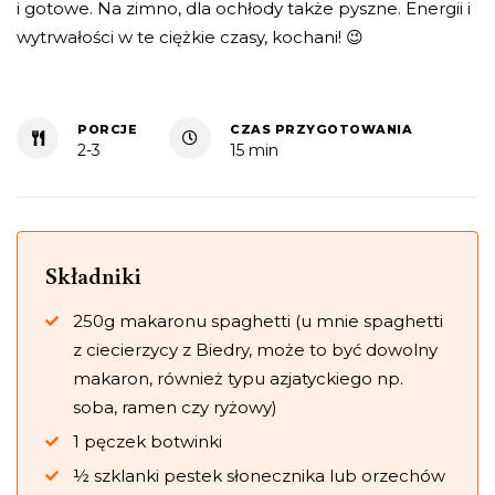
i gotowe. Na zimno, dla ochłody także pyszne. Energii i
wytrwałości w te ciężkie czasy, kochani! 😉
PORCJE
CZAS PRZYGOTOWANIA
2-3
15 min
Składniki
250g makaronu spaghetti (u mnie spaghetti
z ciecierzycy z Biedry, może to być dowolny
makaron, również typu azjatyckiego np.
soba, ramen czy ryżowy)
1 pęczek botwinki
½ szklanki pestek słonecznika lub orzechów