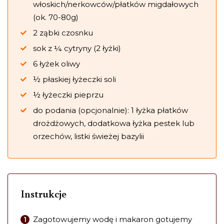
włoskich/nerkowców/płatków migdałowych
(ok. 70-80g)
2 ząbki czosnku
sok z ¼ cytryny (2 łyżki)
6 łyżek oliwy
½ płaskiej łyżeczki soli
½ łyżeczki pieprzu
do podania (opcjonalnie): 1 łyżka płatków
drożdżowych, dodatkowa łyżka pestek lub
orzechów, listki świeżej bazylii
Instrukcje
Zagotowujemy wodę i makaron gotujemy