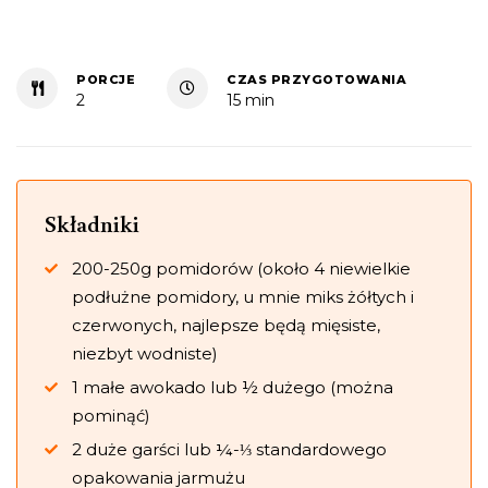
PORCJE
CZAS PRZYGOTOWANIA
2
15 min
Składniki
200-250g pomidorów (około 4 niewielkie
podłużne pomidory, u mnie miks żółtych i
czerwonych, najlepsze będą mięsiste,
niezbyt wodniste)
1 małe awokado lub ½ dużego (można
pominąć)
2 duże garści lub ¼-⅓ standardowego
opakowania jarmużu