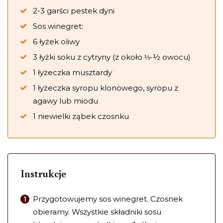
2-3 garści pestek dyni
Sos winegret:
6 łyżek oliwy
3 łyżki soku z cytryny (z około ⅓-½ owocu)
1 łyżeczka musztardy
1 łyżeczka syropu klonowego, syropu z
agawy lub miodu
1 niewielki ząbek czosnku
Instrukcje
Przygotowujemy sos winegret. Czosnek
obieramy. Wszystkie składniki sosu