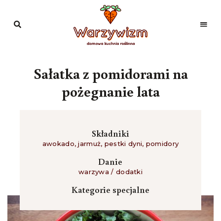
Domowa
kuchnia
Warzywizm
roślinna
Sałatka z pomidorami na
pożegnanie lata
Składniki
awokado
,
jarmuż
,
pestki dyni
,
pomidory
Danie
warzywa / dodatki
Kategorie specjalne