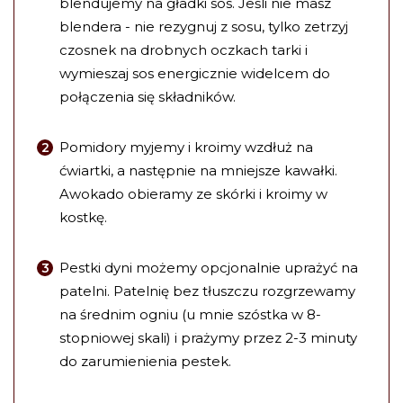
blendujemy na gładki sos. Jeśli nie masz
blendera - nie rezygnuj z sosu, tylko zetrzyj
czosnek na drobnych oczkach tarki i
wymieszaj sos energicznie widelcem do
połączenia się składników.
Pomidory myjemy i kroimy wzdłuż na
ćwiartki, a następnie na mniejsze kawałki.
Awokado obieramy ze skórki i kroimy w
kostkę.
Pestki dyni możemy opcjonalnie uprażyć na
patelni. Patelnię bez tłuszczu rozgrzewamy
na średnim ogniu (u mnie szóstka w 8-
stopniowej skali) i prażymy przez 2-3 minuty
do zarumienienia pestek.