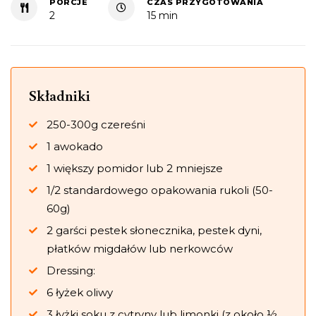
PORCJE
CZAS PRZYGOTOWANIA
2
15 min
Składniki
250-300g czereśni
1 awokado
1 większy pomidor lub 2 mniejsze
1/2 standardowego opakowania rukoli (50-
60g)
2 garści pestek słonecznika, pestek dyni,
płatków migdałów lub nerkowców
Dressing:
6 łyżek oliwy
3 łyżki soku z cytryny lub limonki (z około ½