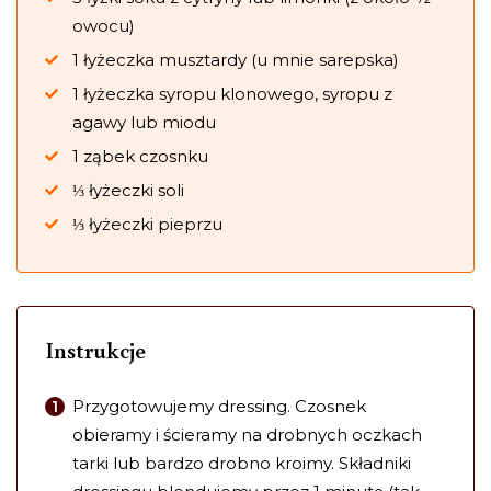
owocu)
1 łyżeczka musztardy (u mnie sarepska)
1 łyżeczka syropu klonowego, syropu z
agawy lub miodu
1 ząbek czosnku
⅓ łyżeczki soli
⅓ łyżeczki pieprzu
Instrukcje
Przygotowujemy dressing. Czosnek
obieramy i ścieramy na drobnych oczkach
tarki lub bardzo drobno kroimy. Składniki