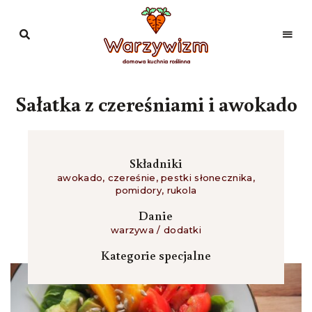
Domowa
kuchnia
Warzywizm
roślinna
Sałatka z czereśniami i awokado
Składniki
awokado
,
czereśnie
,
pestki słonecznika
,
pomidory
,
rukola
Danie
warzywa / dodatki
Kategorie specjalne