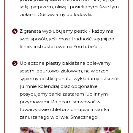
solą, pieprzem, oliwą i posiekanymi świeżymi
ziołami. Odstawiamy do lodówki.
Z granata wydłubujemy pestki - każdy ma
swój sposób, jeśli masz trudność, sięgnij po
filmiki instruktażowe na YouTube’a :).
Upieczone plastry bakłażana polewamy
sosem jogurtowo-ziołowym, na wierzch
sypiemy pestki granata, wykładamy listki ziół
(u mnie kolendra) oraz opcjonalnie
posypujemy danie zaatarem lub innymi
przyprawami. Polecam serwować w
towarzystwie chleba z chrupiącą skórką
zanurzanego w oliwie. Smacznego!