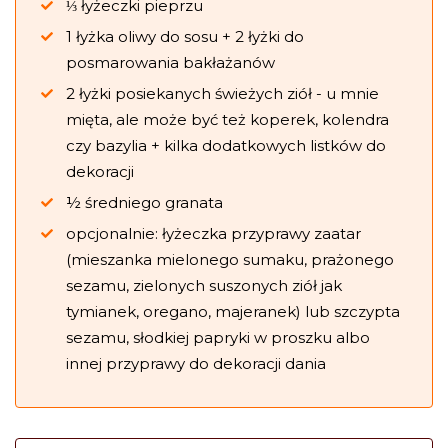
⅓ łyżeczki pieprzu
1 łyżka oliwy do sosu + 2 łyżki do
posmarowania bakłażanów
2 łyżki posiekanych świeżych ziół - u mnie
mięta, ale może być też koperek, kolendra
czy bazylia + kilka dodatkowych listków do
dekoracji
½ średniego granata
opcjonalnie: łyżeczka przyprawy zaatar
(mieszanka mielonego sumaku, prażonego
sezamu, zielonych suszonych ziół jak
tymianek, oregano, majeranek) lub szczypta
sezamu, słodkiej papryki w proszku albo
innej przyprawy do dekoracji dania