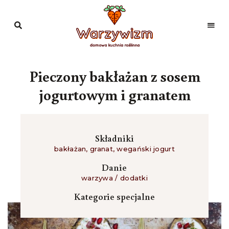
Domowa
kuchnia
Warzywizm
roślinna
Pieczony bakłażan z sosem
jogurtowym i granatem
Składniki
bakłażan
,
granat
,
wegański jogurt
Danie
warzywa / dodatki
Kategorie specjalne