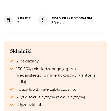
PORCJE
CZAS PRZYGOTOWANIA
2
30 min
Składniki
2 bakłażany
150-160g niesłodzonego jogurtu
wegańskiego (u mnie kokosowy Planton z
Lidla)
1 duży lub 2 małe ząbki czosnku
2 łyżki soku z cytryny (z ok. ⅓ cytryny)
⅓ łyżeczki soli