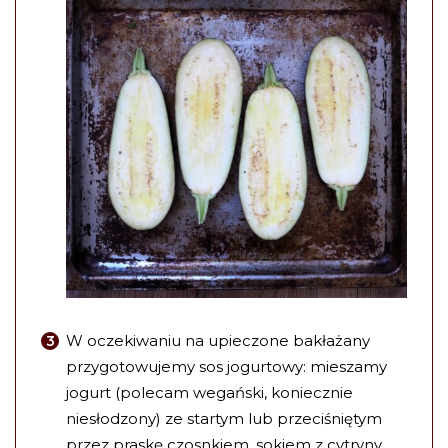
W oczekiwaniu na upieczone bakłażany
przygotowujemy sos jogurtowy: mieszamy
jogurt (polecam wegański, koniecznie
niesłodzony) ze startym lub przeciśniętym
przez praskę czosnkiem, sokiem z cytryny,