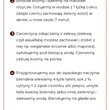
Brokuła kroimy i dzielimy na malutkie
różyczki. Gotujemy w wodzie z 1 łyżką cukru
(dzięki czemu zachowają zielony kolor) al
dente, u mnie około 7 minut.
Ciecierzycę odsączamy z zalewy (zalewę,
czyli aquafabę możesz zachować i zrobić z
niej np. wegańskie brownie albo majonez),
opłukujemy pod bieżącą wodą. Czerwoną
cebulę kroimy na piórka.
Przygotowujemy sos: do wysokiego naczynia
blendera wlewamy 4 łyżki tahini, sok z ¾
cytryny, 1-2 ząbki czosnku, sól, pieprz, umyte
listki świeżej kolendry (albo innej zieleniny) i
zalewamy wodą. Blendujemy na gładki sos.