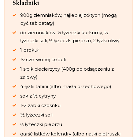
Składniki
900g ziemniaków, najlepiej żółtych (mogą
być też bataty)
do ziemniaków: ⅓ łyżeczki kurkumy, ½
łyżeczki soli, ⅓ łyżeczki pieprzu, 2 łyżki oliwy
1 brokuł
½ czerwonej cebuli
1 słoik ciecierzycy (400g po odsączeniu z
zalewy)
4 łyżki tahini (albo masła orzechowego)
sok z ½ cytryny
1-2 ząbki czosnku
½ łyżeczki soli
⅓ łyżeczki pieprzu
garść listków kolendry (albo natki pietruszki