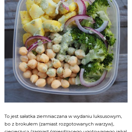
To jest sałatka ziemniaczana w wydaniu luksusowym,
bo z brokułem (zamiast rozgotowanych warzyw),
ciecierzycą (zamiast śmierdzącego ugotowanego jajka)