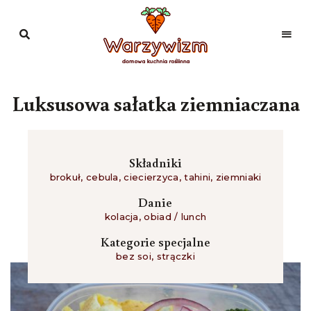
Domowa
kuchnia
Warzywizm
roślinna
Luksusowa sałatka ziemniaczana
Składniki
brokuł
,
cebula
,
ciecierzyca
,
tahini
,
ziemniaki
Danie
kolacja
,
obiad / lunch
Kategorie specjalne
bez soi
,
strączki