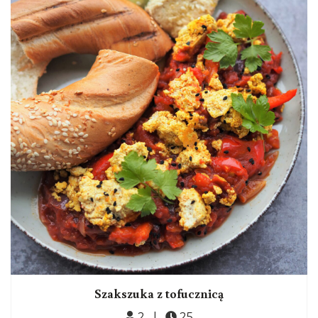
Szakszuka z tofucznicą
2 |
25