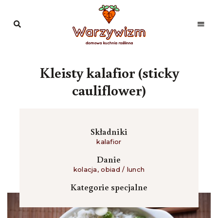
Domowa
kuchnia
Warzywizm
roślinna
Kleisty kalafior (sticky
cauliflower)
Składniki
kalafior
Danie
kolacja
,
obiad / lunch
Kategorie specjalne