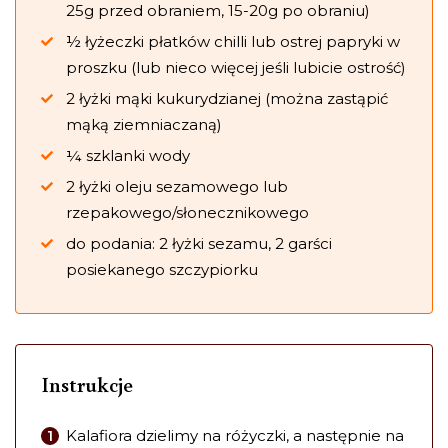
25g przed obraniem, 15-20g po obraniu)
½ łyżeczki płatków chilli lub ostrej papryki w
proszku (lub nieco więcej jeśli lubicie ostrość)
2 łyżki mąki kukurydzianej (można zastąpić
mąką ziemniaczaną)
¼ szklanki wody
2 łyżki oleju sezamowego lub
rzepakowego/słonecznikowego
do podania: 2 łyżki sezamu, 2 garści
posiekanego szczypiorku
Instrukcje
Kalafiora dzielimy na różyczki, a następnie na