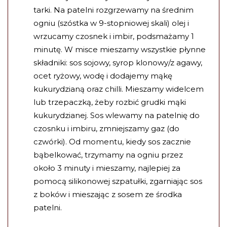
tarki. Na patelni rozgrzewamy na średnim
ogniu (szóstka w 9-stopniowej skali) olej i
wrzucamy czosnek i imbir, podsmażamy 1
minutę. W misce mieszamy wszystkie płynne
składniki: sos sojowy, syrop klonowy/z agawy,
ocet ryżowy, wodę i dodajemy mąkę
kukurydzianą oraz chilli. Mieszamy widelcem
lub trzepaczką, żeby rozbić grudki mąki
kukurydzianej. Sos wlewamy na patelnię do
czosnku i imbiru, zmniejszamy gaz (do
czwórki). Od momentu, kiedy sos zacznie
bąbelkować, trzymamy na ogniu przez
około 3 minuty i mieszamy, najlepiej za
pomocą silikonowej szpatułki, zgarniając sos
z boków i mieszając z sosem ze środka
patelni.