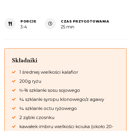
PORCJE
CZAS PRZYGOTOWANIA
3-4
25 min
Składniki
1 średniej wielkości kalafior
200g ryżu
⅓-⅖ szklanki sosu sojowego
¼ szklanki syropu klonowego/z agawy
¼ szklanki octu ryżowego
2 ząbki czosnku
kawałek imbiru wielkości kciuka (około 20-