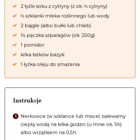
2 łyżki soku z cytryny (z ok. ⅓ cytryny)
⅓ szklanki mleka roślinnego lub wody
2 bajgle (albo bułki lub chleb)
½ pęczka szparagów (ok. 250g)
1 pomidor
kilka listków bazylii
1 łyżka oleju do smażenia
Instrukcje
Nerkowce (w szklance lub misce) zalewamy
ciepłą wodą na kilka godzin (u mnie ok. 5h)
albo wrzątkiem na 0,5h.