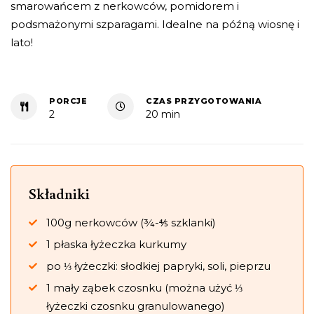
smarowańcem z nerkowców, pomidorem i
podsmażonymi szparagami. Idealne na późną wiosnę i
lato!
PORCJE
CZAS PRZYGOTOWANIA
2
20 min
Składniki
100g nerkowców (¾-⅘ szklanki)
1 płaska łyżeczka kurkumy
po ⅓ łyżeczki: słodkiej papryki, soli, pieprzu
1 mały ząbek czosnku (można użyć ⅓
łyżeczki czosnku granulowanego)