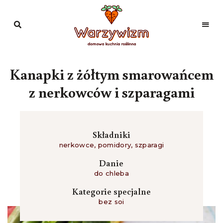
Domowa
kuchnia
Warzywizm
roślinna
Kanapki z żółtym smarowańcem
z nerkowców i szparagami
Składniki
nerkowce
,
pomidory
,
szparagi
Danie
do chleba
Kategorie specjalne
bez soi