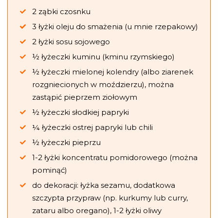
2 ząbki czosnku
3 łyżki oleju do smażenia (u mnie rzepakowy)
2 łyżki sosu sojowego
½ łyżeczki kuminu (kminu rzymskiego)
½ łyżeczki mielonej kolendry (albo ziarenek
rozgniecionych w moździerzu), można
zastąpić pieprzem ziołowym
½ łyżeczki słodkiej papryki
¼ łyżeczki ostrej papryki lub chili
½ łyżeczki pieprzu
1-2 łyżki koncentratu pomidorowego (można
pominąć)
do dekoracji: łyżka sezamu, dodatkowa
szczypta przypraw (np. kurkumy lub curry,
zataru albo oregano), 1-2 łyżki oliwy