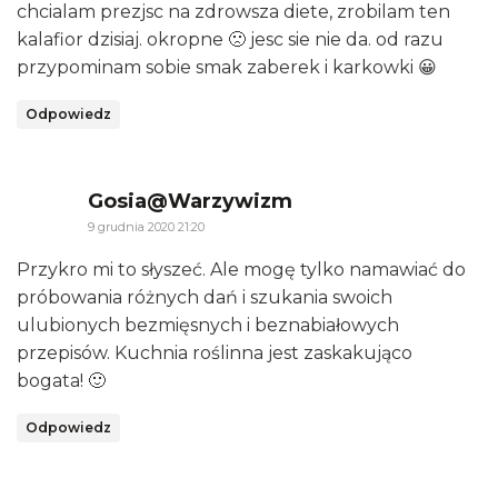
chcialam prezjsc na zdrowsza diete, zrobilam ten
kalafior dzisiaj. okropne 🙁 jesc sie nie da. od razu
przypominam sobie smak zaberek i karkowki 😀
Odpowiedz
says:
Gosia@Warzywizm
9 grudnia 2020 21:20
Przykro mi to słyszeć. Ale mogę tylko namawiać do
próbowania różnych dań i szukania swoich
ulubionych bezmięsnych i beznabiałowych
przepisów. Kuchnia roślinna jest zaskakująco
bogata! 🙂
Odpowiedz