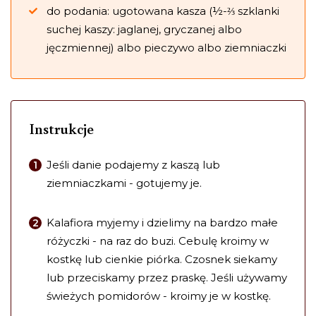
do podania: ugotowana kasza (½-⅔ szklanki
suchej kaszy: jaglanej, gryczanej albo
jęczmiennej) albo pieczywo albo ziemniaczki
Instrukcje
Jeśli danie podajemy z kaszą lub
ziemniaczkami - gotujemy je.
Kalafiora myjemy i dzielimy na bardzo małe
różyczki - na raz do buzi. Cebulę kroimy w
kostkę lub cienkie piórka. Czosnek siekamy
lub przeciskamy przez praskę. Jeśli używamy
świeżych pomidorów - kroimy je w kostkę.