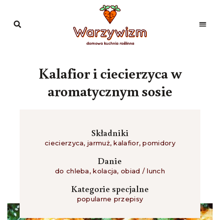
Domowa
kuchnia
Warzywizm
roślinna
Kalafior i ciecierzyca w
aromatycznym sosie
Składniki
ciecierzyca
,
jarmuż
,
kalafior
,
pomidory
Danie
do chleba
,
kolacja
,
obiad / lunch
Kategorie specjalne
popularne przepisy