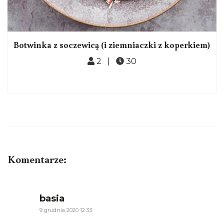
Botwinka z soczewicą (i ziemniaczki z koperkiem)
2 |
30
Komentarze:
says:
basia
9 grudnia 2020 12:33