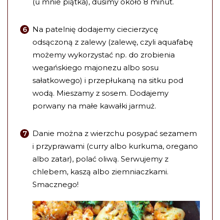
(u mnie piątka), dusimy około 8 minut.
Na patelnię dodajemy ciecierzycę
odsączoną z zalewy (zalewę, czyli aquafabę
możemy wykorzystać np. do zrobienia
wegańskiego majonezu albo sosu
sałatkowego) i przepłukaną na sitku pod
wodą. Mieszamy z sosem. Dodajemy
porwany na małe kawałki jarmuż.
Danie można z wierzchu posypać sezamem
i przyprawami (curry albo kurkuma, oregano
albo zatar), polać oliwą. Serwujemy z
chlebem, kaszą albo ziemniaczkami.
Smacznego!