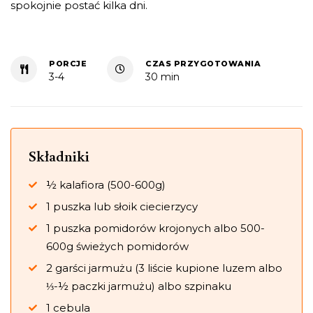
spokojnie postać kilka dni.
PORCJE
CZAS PRZYGOTOWANIA
3-4
30 min
Składniki
½ kalafiora (500-600g)
1 puszka lub słoik ciecierzycy
1 puszka pomidorów krojonych albo 500-
600g świeżych pomidorów
2 garści jarmużu (3 liście kupione luzem albo
⅓-½ paczki jarmużu) albo szpinaku
1 cebula