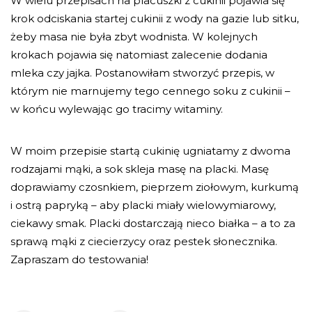
W wielu przepisach na placuszki z cukinii pojawia się
krok odciskania startej cukinii z wody na gazie lub sitku,
żeby masa nie była zbyt wodnista. W kolejnych
krokach pojawia się natomiast zalecenie dodania
mleka czy jajka. Postanowiłam stworzyć przepis, w
którym nie marnujemy tego cennego soku z cukinii –
w końcu wylewając go tracimy witaminy.
W moim przepisie startą cukinię ugniatamy z dwoma
rodzajami mąki, a sok skleja masę na placki. Masę
doprawiamy czosnkiem, pieprzem ziołowym, kurkumą
i ostrą papryką – aby placki miały wielowymiarowy,
ciekawy smak. Placki dostarczają nieco białka – a to za
sprawą mąki z ciecierzycy oraz pestek słonecznika.
Zapraszam do testowania!