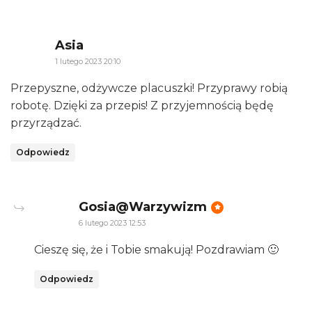
says:
Asia
1 lutego 2023 20:10
Przepyszne, odżywcze placuszki! Przyprawy robią
robotę. Dzięki za przepis! Z przyjemnością będę
przyrządzać.
Odpowiedz
says:
Gosia@Warzywizm
6 lutego 2023 12:53
Cieszę się, że i Tobie smakują! Pozdrawiam 🙂
Odpowiedz