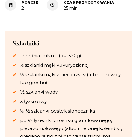
PORCJE
CZAS PRZYGOTOWANIA
2
25 min
Składniki
1 średnia cukinia (ok. 320g)
⅔ szklanki mąki kukurydzianej
⅓ szklanki mąki z ciecierzycy (lub soczewicy
lub grochu)
½ szklanki wody
3 łyżki oliwy
⅓-½ szklanki pestek słonecznika
po ½ łyżeczki: czosnku granulowanego,
pieprzu ziołowego (albo mielonej kolendry),
oregano (albo ziół prowansalskich), soli,