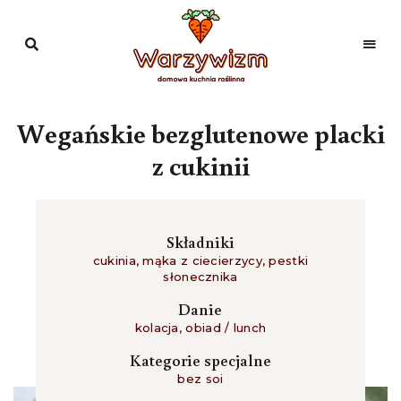
Domowa
kuchnia
Warzywizm
roślinna
Wegańskie bezglutenowe placki
z cukinii
Składniki
cukinia
,
mąka z ciecierzycy
,
pestki
słonecznika
Danie
kolacja
,
obiad / lunch
Kategorie specjalne
bez soi