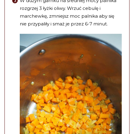
W dużym garnku na średniej mocy palnika
rozgrzej 3 łyżki oliwy. Wrzuć cebulę i
marchewkę, zmniejsz moc palnika aby się
nie przypaliły i smaż je przez 6-7 minut.