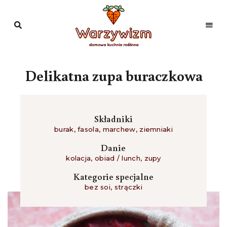
Domowa
kuchnia
Warzywizm
roślinna
Delikatna zupa buraczkowa
Składniki
burak
,
fasola
,
marchew
,
ziemniaki
Danie
kolacja
,
obiad / lunch
,
zupy
Kategorie specjalne
bez soi
,
strączki