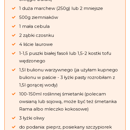
1 duża marchew (250g) lub 2 mniejsze
500g ziemniaków
1 mała cebula
2 ząbki czosnku
4 liście laurowe
1-1,5 puszki białej fasoli lub 1,5-2 kostki tofu
wędzonego
1,5l bulionu warzywnego (ja użyłam kupnego
bulionu w paście - 3 łyżki pasty rozrobiłam z
1,5l gorącej wody)
100-150ml roślinnej śmietanki (polecam
owsianą lub sojową, może być też śmetanka
Rama albo mleczko kokosowe)
3 łyżki oliwy
do podania: pieprz, posiekany szczypiorek