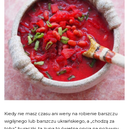
Kiedy nie masz czasu ani weny na robienie barszczu
wigilijnego lub barszczu ukraińskiego, a „chodzą za
tobą” buraczki, ta zupa to świetna opcja na pożywny