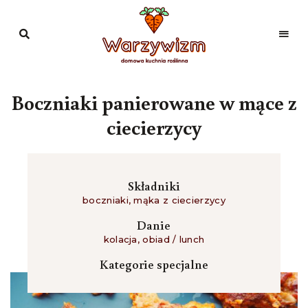
Domowa
kuchnia
Warzywizm
roślinna
Boczniaki panierowane w mące z
ciecierzycy
Składniki
boczniaki
,
mąka z ciecierzycy
Danie
kolacja
,
obiad / lunch
Kategorie specjalne