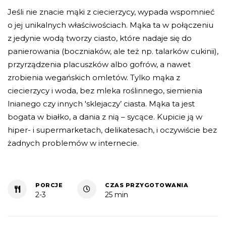
Jeśli nie znacie mąki z ciecierzycy, wypada wspomnieć
o jej unikalnych właściwościach. Mąka ta w połączeniu
z jedynie wodą tworzy ciasto, które nadaje się do
panierowania (boczniaków, ale też np. talarków cukinii),
przyrządzenia placuszków albo gofrów, a nawet
zrobienia wegańskich omletów. Tylko mąka z
ciecierzycy i woda, bez mleka roślinnego, siemienia
lnianego czy innych 'sklejaczy’ ciasta. Mąka ta jest
bogata w białko, a dania z nią – sycące. Kupicie ją w
hiper- i supermarketach, delikatesach, i oczywiście bez
żadnych problemów w internecie.
PORCJE
CZAS PRZYGOTOWANIA
2-3
25 min