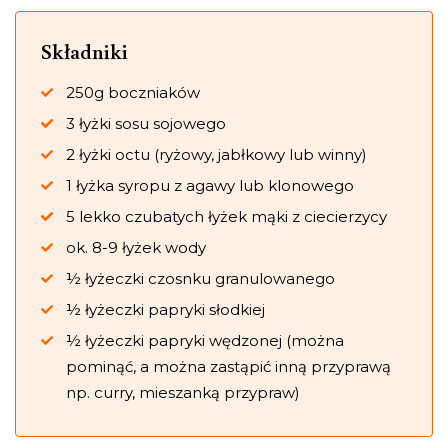
Składniki
250g boczniaków
3 łyżki sosu sojowego
2 łyżki octu (ryżowy, jabłkowy lub winny)
1 łyżka syropu z agawy lub klonowego
5 lekko czubatych łyżek mąki z ciecierzycy
ok. 8-9 łyżek wody
½ łyżeczki czosnku granulowanego
½ łyżeczki papryki słodkiej
½ łyżeczki papryki wędzonej (można
pominąć, a można zastąpić inną przyprawą
np. curry, mieszanką przypraw)