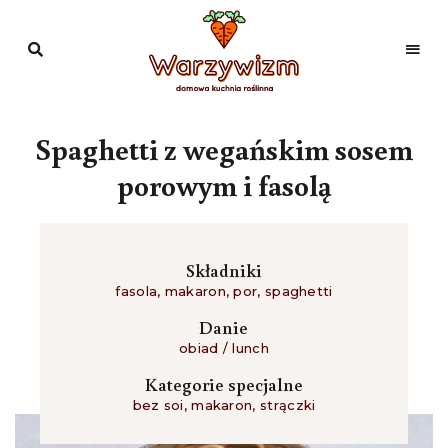
Domowa
kuchnia
Warzywizm
roślinna
Spaghetti z wegańskim sosem
porowym i fasolą
Składniki
fasola
,
makaron
,
por
,
spaghetti
Danie
obiad / lunch
Kategorie specjalne
bez soi
,
makaron
,
strączki