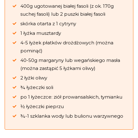
400g ugotowanej białej fasoli (z ok. 170g
suchej fasoli) lub 2 puszki białej fasoli
skórka otarta z 1 cytryny
1 łyżka musztardy
4-5 łyżek płatków drożdżowych (można
pominąć)
40-50g margaryny lub wegańskiego masła
(można zastąpić 5 łyżkami oliwy)
2 łyżki oliwy
¾ łyżeczki soli
po 1 łyżeczce: ziół prowansalskich, tymianku
½ łyżeczki pieprzu
¾-1 szklanka wody lub bulionu warzywnego