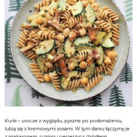
Kurki – urocze z wyglądu, pyszne po podsmażeniu,
lubią się z kremowymi sosami. W tym daniu łączymy je
z makaronem, cukinią i ciecierzycą (źródłem