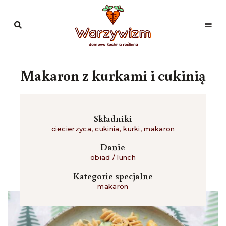
Domowa
kuchnia
Warzywizm
roślinna
Makaron z kurkami i cukinią
Składniki
ciecierzyca
,
cukinia
,
kurki
,
makaron
Danie
obiad / lunch
Kategorie specjalne
makaron