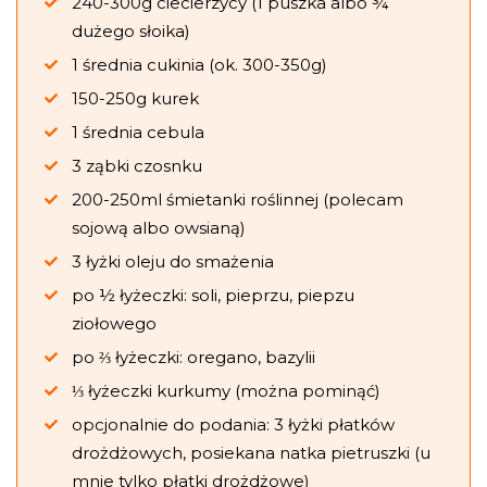
240-300g ciecierzycy (1 puszka albo ¾
dużego słoika)
1 średnia cukinia (ok. 300-350g)
150-250g kurek
1 średnia cebula
3 ząbki czosnku
200-250ml śmietanki roślinnej (polecam
sojową albo owsianą)
3 łyżki oleju do smażenia
po ½ łyżeczki: soli, pieprzu, piepzu
ziołowego
po ⅔ łyżeczki: oregano, bazylii
⅓ łyżeczki kurkumy (można pominąć)
opcjonalnie do podania: 3 łyżki płatków
drożdżowych, posiekana natka pietruszki (u
mnie tylko płatki drożdżowe)