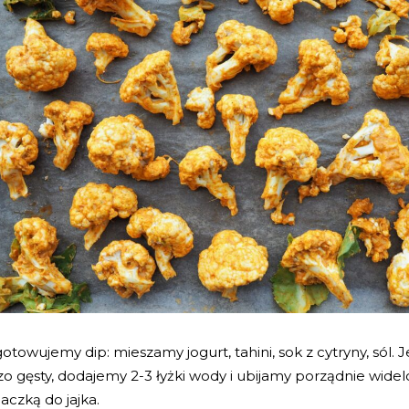
otowujemy dip: mieszamy jogurt, tahini, sok z cytryny, sól. J
o gęsty, dodajemy 2-3 łyżki wody i ubijamy porządnie wide
aczką do jajka.