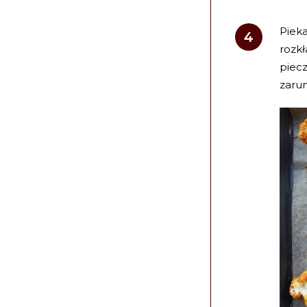
Piek
rozkł
piecz
zarum