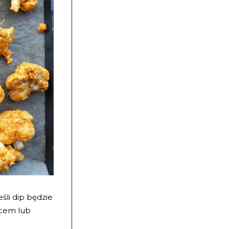
eśli dip będzie
lcem lub