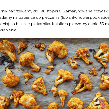
arnik nagrzewamy do 190 stopni C. Zamarynowane różyczki 
adamy na papierze do pieczenia (lub silikonowej podkładc
enia) na blaszce piekarnika. Kalafiora pieczemy około 35 m
ienienia.