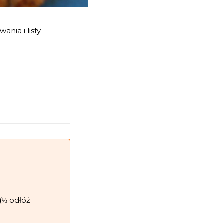
nia i listy
(⅓ odłóż