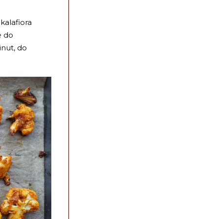
kalafiora
e do
inut, do