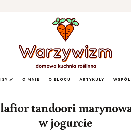
Domowa
Warzywizm
kuchnia
PISY
O MNIE
O BLOGU
ARTYKUŁY
WSPÓŁ
roślinna
lafior tandoori marynow
w jogurcie