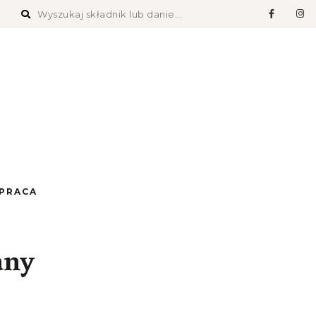
PRACA
any