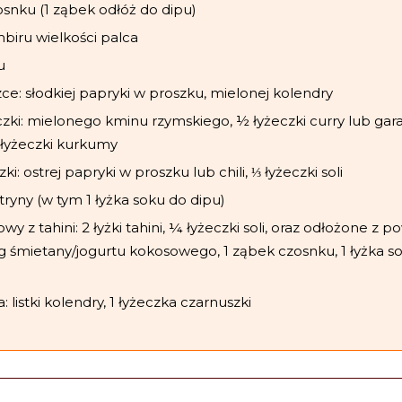
osnku (1 ząbek odłóż do dipu)
biru wielkości palca
u
zce: słodkiej papryki w proszku, mielonej kolendry
zki: mielonego kminu rzymskiego, ½ łyżeczki curry lub ga
 łyżeczki kurkumy
ki: ostrej papryki w proszku lub chili, ⅓ łyżeczki soli
tryny (w tym 1 łyżka soku do dipu)
wy z tahini: 2 łyżki tahini, ¼ łyżeczki soli, oraz odłożone z p
65g śmietany/jogurtu kokosowego, 1 ząbek czosnku, 1 łyżka s
 listki kolendry, 1 łyżeczka czarnuszki