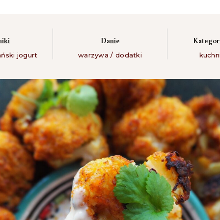
niki
Danie
Kategori
ński jogurt
warzywa / dodatki
kuchn