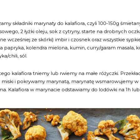
amy składniki marynaty do kalafiora, czyli 100-150g śmietan
owego, 2 łyżki oleju, sok z cytryny, starte na drobnych oczk
ne wcześniej ze skórki) imbir i czosnek oraz wszystkie sypki
a papryka, kolendra mielona, kumin, curry/garam masala, k
ka/chili, sól.
ego kalafiora tniemy lub rwiemy na małe różyczki. Przekł
j miski i pokrywamy marynatą, marynatę wsmarowujemy w k
a. Kalafiora w marynacie odstawiamy do lodówki na 1h lub 