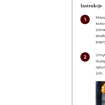
Instrukcje
Miesz
kokos
(obra
słodk
papry
Umyt
duże
rękom
24h.