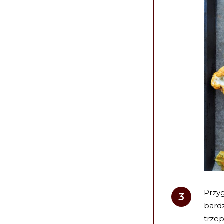
Przyg
bardz
trzep