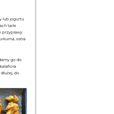
y lub jogurtu
ach tarki
e przyprawy:
urkuma, ostra
adamy go do
alafiora
dłużej, do