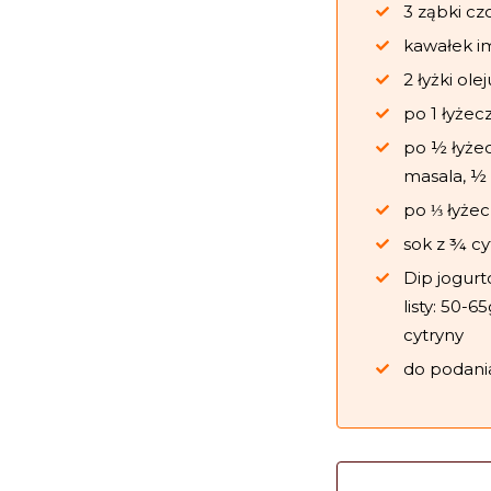
3 ząbki cz
kawałek im
2 łyżki olej
po 1 łyżec
po ½ łyżec
masala, ½
po ⅓ łyżecz
sok z ¾ cy
Dip jogurto
listy: 50-
cytryny
do podania: