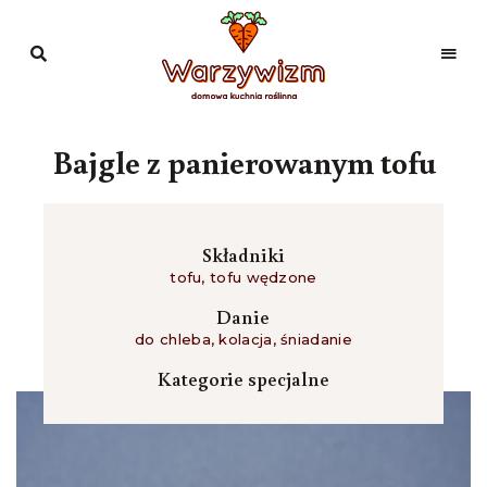
Domowa
kuchnia
Warzywizm
roślinna
Bajgle z panierowanym tofu
Składniki
tofu
,
tofu wędzone
Danie
do chleba
,
kolacja
,
śniadanie
Kategorie specjalne