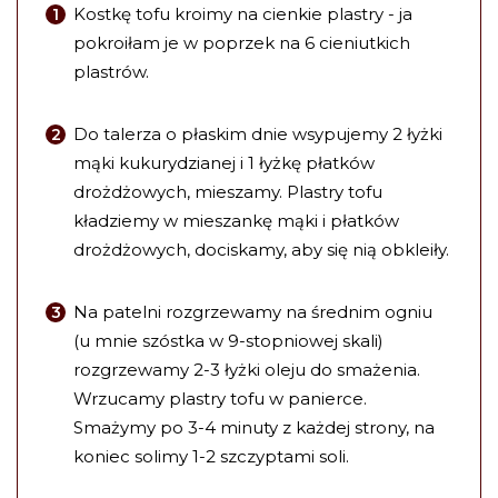
Kostkę tofu kroimy na cienkie plastry - ja
pokroiłam je w poprzek na 6 cieniutkich
plastrów.
Do talerza o płaskim dnie wsypujemy 2 łyżki
mąki kukurydzianej i 1 łyżkę płatków
drożdżowych, mieszamy. Plastry tofu
kładziemy w mieszankę mąki i płatków
drożdżowych, dociskamy, aby się nią obkleiły.
Na patelni rozgrzewamy na średnim ogniu
(u mnie szóstka w 9-stopniowej skali)
rozgrzewamy 2-3 łyżki oleju do smażenia.
Wrzucamy plastry tofu w panierce.
Smażymy po 3-4 minuty z każdej strony, na
koniec solimy 1-2 szczyptami soli.