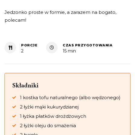
Jedzonko proste w formie, a zarazem na bogato,
polecam!
PORCJE
CZAS PRZYGOTOWANIA
2
15 min
Składniki
1 kostka tofu naturalnego (albo wędzonego)
2 łyżki mąki kukurydzianej
1 łyżka płatków drożdżowych
2 łyżki oleju do smażenia
2 bajgle