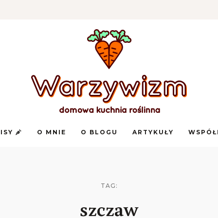
Domowa
Warzywizm
kuchnia
PISY
O MNIE
O BLOGU
ARTYKUŁY
WSPÓŁ
roślinna
TAG:
szczaw