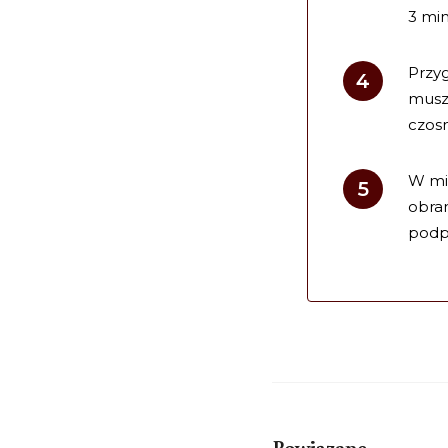
3 min
Przyg
muszt
czosn
W mi
obra
podp
Powiązane