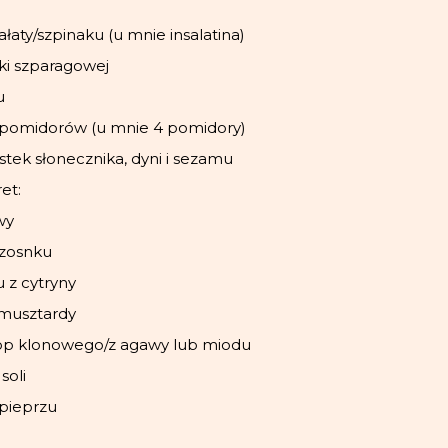
ałaty/szpinaku (u mnie insalatina)
ki szparagowej
u
pomidorów (u mnie 4 pomidory)
tek słonecznika, dyni i sezamu
et:
wy
czosnku
u z cytryny
 musztardy
yrop klonowego/z agawy lub miodu
soli
 pieprzu