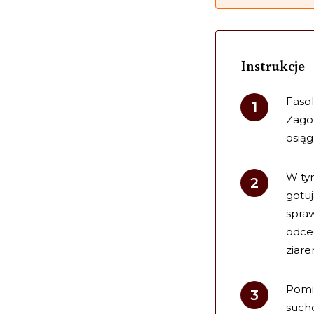
Instrukcje
Faso
Zago
osią
W ty
gotuj
spraw
odce
ziar
Pomid
suche