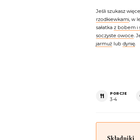
Jeśli szukasz wię
rzodkiewkami
, w 
sałatka
z bobem i
soczyste owoce
. 
jarmuż
lub
dynię
.
PORCJE
3-4
Składniki