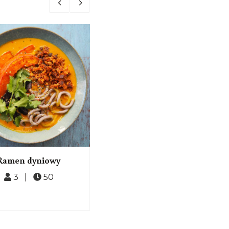
Ramen dyniowy
Różowa pasta fasolowa z
pieczonymi burakami
3 |
50
4 |
180