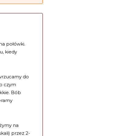
na połówki.
, kiedy
 wrzucamy do
po czym
kkie. Bób
ieramy
ażymy na
kali) przez 2-