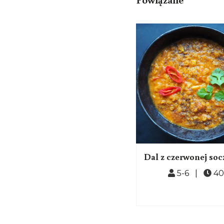
Zupa z ajwarem
Dal z czerwonej soc
3 |
45
5-6 |
40