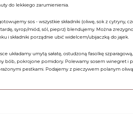
uty do lekkiego zarumienienia.
otowujemy sos - wszystkie składniki (oliwę, sok z cytryny, c
ardę, syrop/miód, sól, pieprz) blendujemy. Można zrezygn
ku i składniki porządnie ubić widelcem/ubijaczką do jajek.
sce układamy umytą sałatę, ostudzoną fasolkę szparagową,
ny bób, pokrojone pomidory. Polewamy sosem winegret i 
rażonymi pestkami. Podajemy z pieczywem polanym oliwą