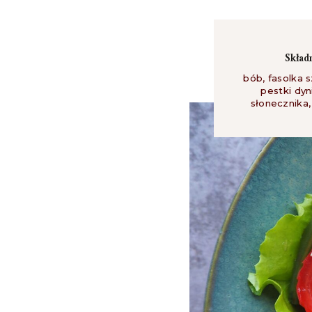
Skład
bób
,
fasolka 
pestki dyn
słonecznika