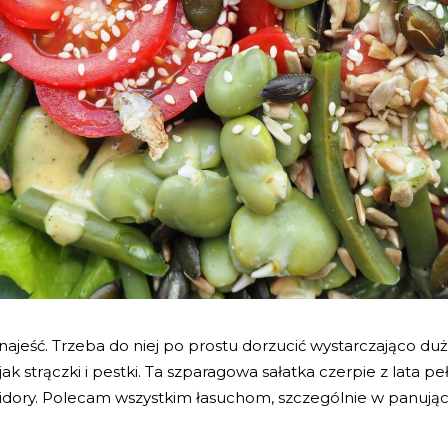
najeść. Trzeba do niej po prostu dorzucić wystarczająco du
jak strączki i pestki. Ta szparagowa sałatka czerpie z lata peł
midory. Polecam wszystkim łasuchom, szczególnie w panuj