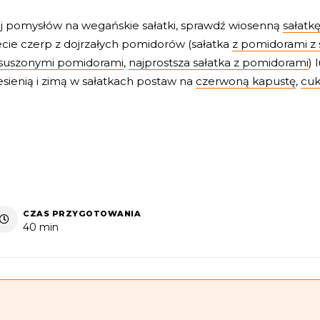
cej pomysłów na wegańskie sałatki, sprawdź wiosenną
sałatk
lecie czerp z dojrzałych pomidorów (sałatka
z pomidorami z
 suszonymi pomidorami
,
najprostsza sałatka z pomidorami
) 
Jesienią i zimą w sałatkach postaw na
czerwoną kapustę
,
cuk
CZAS PRZYGOTOWANIA
40 min