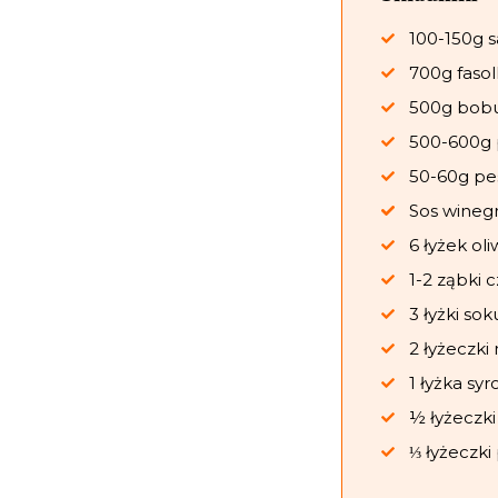
100-150g s
700g fasol
500g bob
500-600g 
50-60g pes
Sos winegr
6 łyżek oli
1-2 ząbki 
3 łyżki sok
2 łyżeczki
1 łyżka s
½ łyżeczki 
⅓ łyżeczki