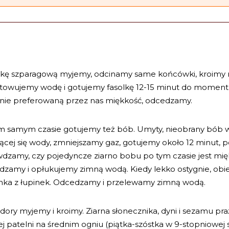
lkę szparagową myjemy, odcinamy same końcówki, kroimy 
towujemy wodę i gotujemy fasolkę 12-15 minut do momentu
gnie preferowaną przez nas miękkość, odcedzamy.
m samym czasie gotujemy też bób. Umyty, nieobrany bób
ącej się wody, zmniejszamy gaz, gotujemy około 12 minut, 
dzamy, czy pojedyncze ziarno bobu po tym czasie jest mię
dzamy i opłukujemy zimną wodą. Kiedy lekko ostygnie, ob
enka z łupinek. Odcedzamy i przelewamy zimną wodą.
ory myjemy i kroimy. Ziarna słonecznika, dyni i sezamu pr
j patelni na średnim ogniu (piątka-szóstka w 9-stopniowej s