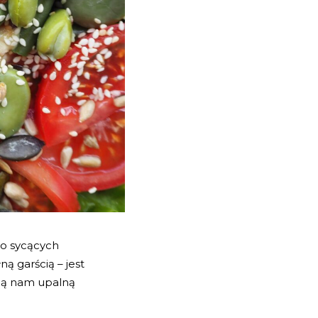
żo sycących
ną garścią – jest
ącą nam upalną