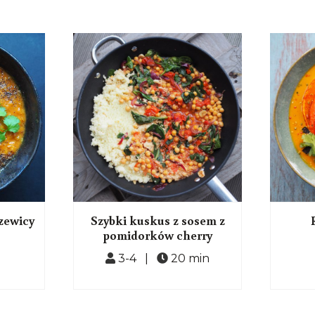
zewicy
Szybki kuskus z sosem z
pomidorków cherry
3-4 |
20 min