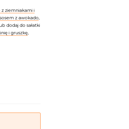
ę z ziemniakami i
 sosem z awokado
,
lub dodaj do sałatki
inię i gruszkę
,