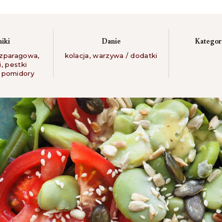
niki
Danie
Kategori
szparagowa
,
kolacja
,
warzywa / dodatki
i
,
pestki
,
pomidory