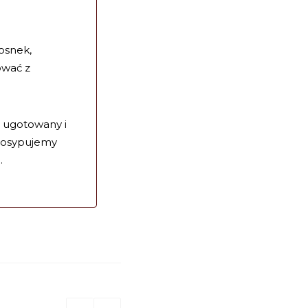
zosnek,
ować z
 ugotowany i
posypujemy
.