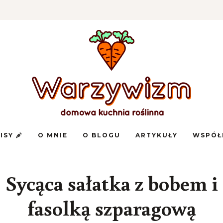
Domowa
Warzywizm
kuchnia
PISY
O MNIE
O BLOGU
ARTYKUŁY
WSPÓŁ
roślinna
Sycąca sałatka z bobem i
fasolką szparagową