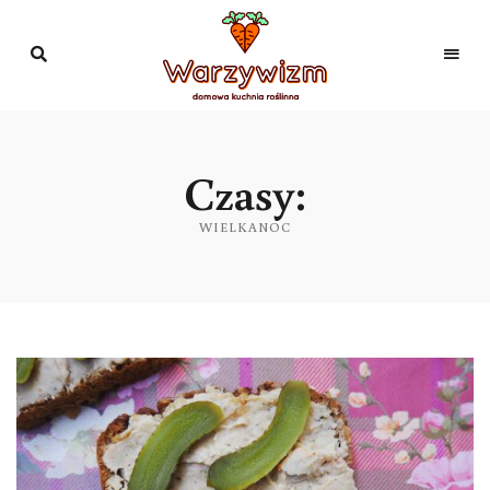
Domowa
kuchnia
Warzywizm
roślinna
Czasy:
WIELKANOC